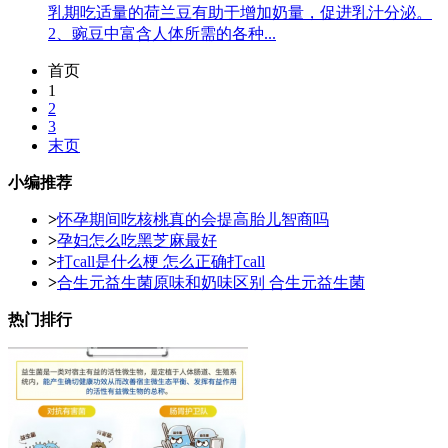
乳期吃适量的荷兰豆有助于增加奶量，促进乳汁分泌。
2、豌豆中富含人体所需的各种...
首页
1
2
3
末页
小编推荐
>
怀孕期间吃核桃真的会提高胎儿智商吗
>
孕妇怎么吃黑芝麻最好
>
打call是什么梗 怎么正确打call
>
合生元益生菌原味和奶味区别 合生元益生菌
热门排行