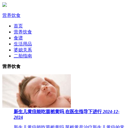
营养饮食
首页
营养饮食
食谱
生活用品
婆媳关系
二胎指南
营养饮食
新生儿黄疸能吃茵栀黄吗 在医生指导下进行
2024-12-
20
24
新生儿黄疸能吃茵栀黄吗 茵栀黄是治疗新生儿黄疸的常