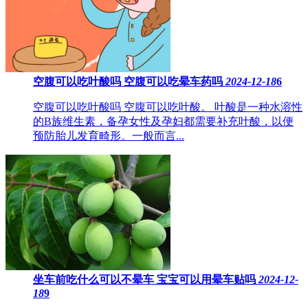
空腹可以吃叶酸吗 空腹可以吃晕车药吗
2024-12-18
6
空腹可以吃叶酸吗 空腹可以吃叶酸。 叶酸是一种水溶性
的B族维生素，备孕女性及孕妇都需要补充叶酸，以便
预防胎儿发育畸形。一般而言...
坐车前吃什么可以不晕车 宝宝可以用晕车贴吗
2024-12-
18
9