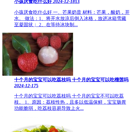
​小孩厌食吃什么好
2024-12-18
13
小孩厌食吃什么好 一、芒果奶昔 材料：芒果，酸奶，开
水。 做法：1、将开水放凉后倒入冰格，放进冰箱雪藏
至凝固状； 2、在等待冰块制...
十个月的宝宝可以吃荔枝吗 十个月的宝宝可以吃榴莲吗
2024-12-17
5
十个月的宝宝可以吃荔枝吗 十个月的宝宝不可以吃荔
枝。 1、原因：荔枝性热，且多以低温保鲜，宝宝肠胃
功能脆弱，吃荔枝容易导致上火...