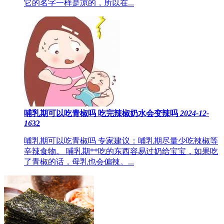
它的名字一样是凉的，所以在...
哺乳期可以吃青椒吗 ​吃完辣椒奶水会变辣吗
2024-12-
16
32
哺乳期可以吃青椒吗 专家建议：哺乳期尽量少吃辣椒等
辛辣食物。 哺乳期**吃的东西容易过奶给宝宝，如果吃
了青椒的话，母乳也会偏辣。...