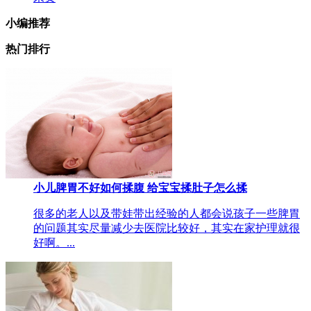
小编推荐
热门排行
小儿脾胃不好如何揉腹 给宝宝揉肚子怎么揉
很多的老人以及带娃带出经验的人都会说孩子一些脾胃
的问题其实尽量减少去医院比较好，其实在家护理就很
好啊。...