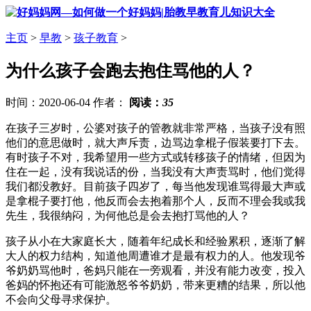
主页
>
早教
>
孩子教育
>
为什么孩子会跑去抱住骂他的人？
时间：2020-06-04 作者：
阅读：
35
在孩子三岁时，公婆对孩子的管教就非常严格，当孩子没有照
他们的意思做时，就大声斥责，边骂边拿棍子假装要打下去。
有时孩子不对，我希望用一些方式或转移孩子的情绪，但因为
住在一起，没有我说话的份，当我没有大声责骂时，他们觉得
我们都没教好。目前孩子四岁了，每当他发现谁骂得最大声或
是拿棍子要打他，他反而会去抱着那个人，反而不理会我或我
先生，我很纳闷，为何他总是会去抱打骂他的人？
孩子从小在大家庭长大，随着年纪成长和经验累积，逐渐了解
大人的权力结构，知道他周遭谁才是最有权力的人。他发现爷
爷奶奶骂他时，爸妈只能在一旁观看，并没有能力改变，投入
爸妈的怀抱还有可能激怒爷爷奶奶，带来更糟的结果，所以他
不会向父母寻求保护。