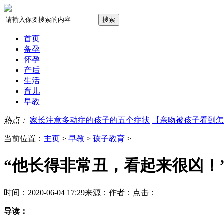
首页
备孕
怀孕
产后
生活
育儿
早教
热点：
家长注意多动症的孩子的五个症状
【亲吻被孩子看到怎
当前位置：
主页
>
早教
>
孩子教育
>
“他长得非常丑，看起来很凶！
时间：2020-06-04 17:29
来源：
作者：
点击：
导读：