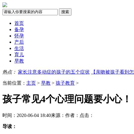
首页
备孕
怀孕
产后
生活
育儿
早教
热点：
家长注意多动症的孩子的五个症状
【亲吻被孩子看到怎
当前位置：
主页
>
早教
>
孩子教育
>
孩子常见4个心理问题要小心！
时间：2020-06-04 18:40
来源：
作者：
点击：
导读：