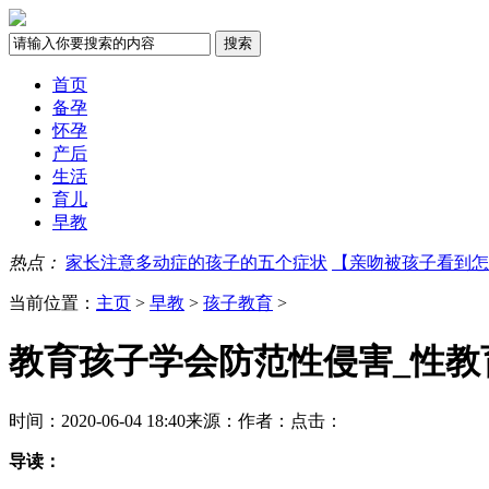
首页
备孕
怀孕
产后
生活
育儿
早教
热点：
家长注意多动症的孩子的五个症状
【亲吻被孩子看到怎
当前位置：
主页
>
早教
>
孩子教育
>
教育孩子学会防范性侵害_性教
时间：2020-06-04 18:40
来源：
作者：
点击：
导读：