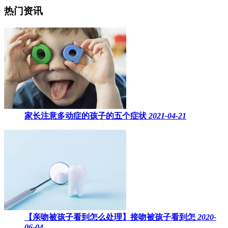
热门资讯
家长注意多动症的孩子的五个症状
2021-04-21
【亲吻被孩子看到怎么处理】接吻被孩子看到怎
2020-
06-04