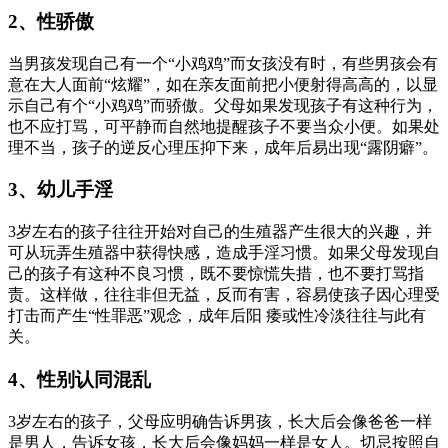
2、性骄傲
当男孩发现自己有一个“小鸡鸡”而女孩没有时，有些男孩会有
意在大人面前“炫耀”，如在亲友面前把小便射得高高的，以显
示自己有个“小鸡鸡”而骄傲。父母如果发现孩子有这种行为，
也不应打骂，可平静而自然地提醒孩子不要当众小便。如果处
理不当，孩子的逆反心理压抑下来，成年后易出现“露阴癖”。
3、幼儿手淫
3岁左右的孩子往往开始对自己的生殖器产生很大的兴趣，并
可从玩弄生殖器中获得快感，造成手淫习惯。如果父母发现自
己的孩子有这种不良习惯，既不要惊慌失措，也不要打骂指
责。这样做，往往非但无益，反而有害，容易使孩子因心理受
打击而产生“性罪恶”观念，成年后阳 痿或性冷淡往往与此有
关。
4、性别认同混乱
3岁左右的孩子，父母应明确告诉男孩，长大后会像爸爸一样
是男人，告诉女孩，长大后会像妈妈一样是女人。切忌按照自