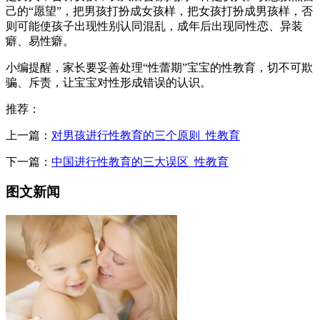
己的“愿望”，把男孩打扮成女孩样，把女孩打扮成男孩样，否
则可能使孩子出现性别认同混乱，成年后出现同性恋、异装
癖、易性癖。
小编提醒，家长要妥善处理“性蕾期”宝宝的性教育，切不可欺
骗、斥责，让宝宝对性形成错误的认识。
推荐：
上一篇：
对男孩进行性教育的三个原则_性教育
下一篇：
中国进行性教育的三大误区_性教育
图文新闻