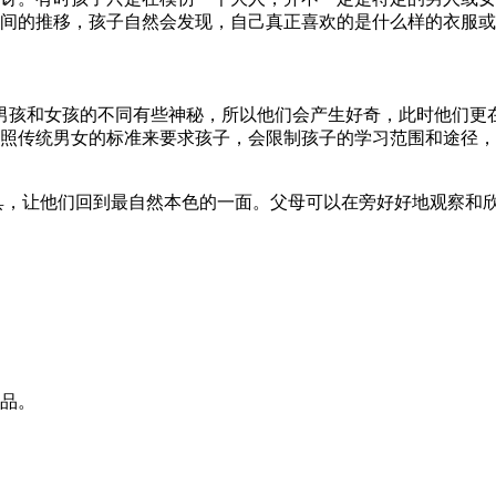
间的推移，孩子自然会发现，自己真正喜欢的是什么样的衣服或
男孩和女孩的不同有些神秘，所以他们会产生好奇，此时他们更
照传统男女的标准来要求孩子，会限制孩子的学习范围和途径，
具，让他们回到最自然本色的一面。父母可以在旁好好地观察和
品。