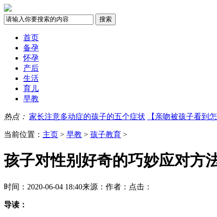
首页
备孕
怀孕
产后
生活
育儿
早教
热点：
家长注意多动症的孩子的五个症状
【亲吻被孩子看到怎
当前位置：
主页
>
早教
>
孩子教育
>
孩子对性别好奇的巧妙应对方法
时间：2020-06-04 18:40
来源：
作者：
点击：
导读：