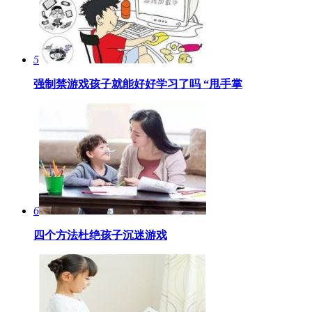
5
强制禁游戏孩子就能好好学习了吗 “甩手掌
6
四个方法杜绝孩子沉迷游戏