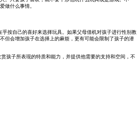
爱做什么事情。
在乎按自己的喜好来选择玩具。如果父母借机对孩子进行性别教
不但会增加孩子在选择上的麻烦，更有可能会限制了孩子的潜
欣赏孩子所表现的特质和能力，并提供他需要的支持和空间，不