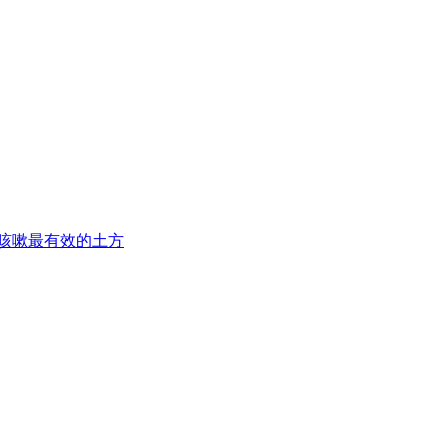
咳嗽最有效的土方