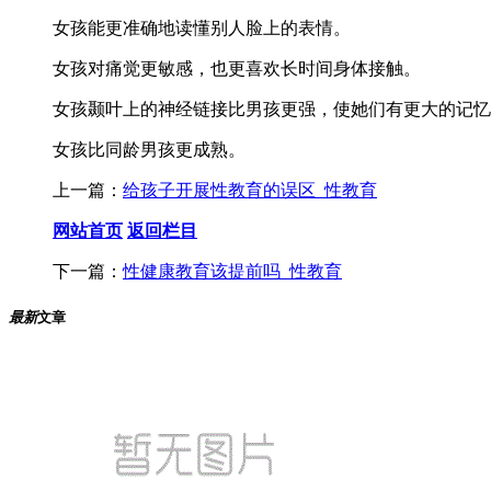
女孩能更准确地读懂别人脸上的表情。
女孩对痛觉更敏感，也更喜欢长时间身体接触。
女孩颞叶上的神经链接比男孩更强，使她们有更大的记忆
女孩比同龄男孩更成熟。
上一篇：
给孩子开展性教育的误区_性教育
网站首页
返回栏目
下一篇：
性健康教育该提前吗_性教育
最新
文章