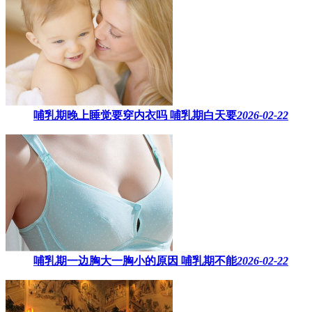
哺乳期晚上睡觉要穿内衣吗​ 哺乳期白天要
2026-02-22
哺乳期一边胸大一胸小的原因​ 哺乳期不能
2026-02-22