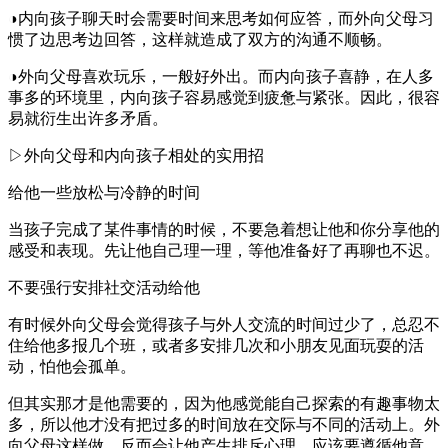
◑内向孩子聊天时会需要时间来思考如何应答，而外向父母习
惯了边思考边回答，这样就造成了双方的沟通不顺畅。
◑外向父母喜欢玩乐，一般好外出。而内向孩子喜静，在人多
事多的环境里，内向孩子容易感觉到疲惫与紧张。因此，很容
易就衍生出许多矛盾。
▷外向父母和内向孩子相处的实用招
给他一些放松与冷静的时间
当孩子完成了某件事情的时候，不要急着想让他和你分享他的
感受和表现。先让他自己理一理，等他准备好了再聊也不迟。
不要强行安排社交活动给他
有时候外向父母会觉得孩子与外人交流的时间过少了，总忍不
住给他多报几个班，或者多安排几次和小朋友见面玩耍的活
动，怕他会孤单。
但其实那才是他需要的，因为他感觉能自己探索的有趣事物太
多，所以他才没有把过多的时间放在交际与不同的活动上。外
向父母这样做，反而会让他产生排斥心理。应该要遵循他意