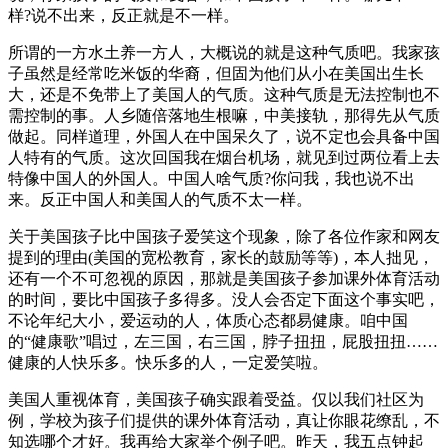
样?说不出来，反正就是不一样。
所谓的一方水土养一方人，大概说的就是这种气质吧。我家孩
子虽然是经常吃米饭的华裔，但固为他们从小在美国出生长
大，还是不免带上了美国人的气质。这种气质是无法控制也不
需控制的事。人乡随倍落地生根嘛，中美接轨，那得先从气质
做起。同样道理，外国人在中国呆久了，说不定也会具备中国
人特有的气质。这次回国我在烟台机场，就见到过两位看上去
特像中国人的外国人。中国人啥气质?你问我，我也说不出
来。反正中国人和美国人的气质不太一样。
关于美国孩子比中国孩子爱笑这个现象，除了各位作家和网友
提到的理由(美国的宽松教育，家长的鼓励等等)，本人拙见，
还有一个不可忽视的原因，那就是美国孩子参加课外体育活动
的时间，要比中国孩子多得多。没人会否定下面这个事实吧，
不论年纪大小，爱运动的人，体质心态都易健康。咱中国
的“健康歌”唱过，左三国，右三国，脖子扭扭，屁股扭扭……
健康的人快乐多。快乐多的人，一定爱笑啦。
美国人重视体育，美国孩子确实跟着受益。仅以我们社区为
例，学校为孩子们提供的课外体育活动，真让你眼花缭乱，不
知选哪个才好。我再给大家举个例子吧。昨天，我五点钟起