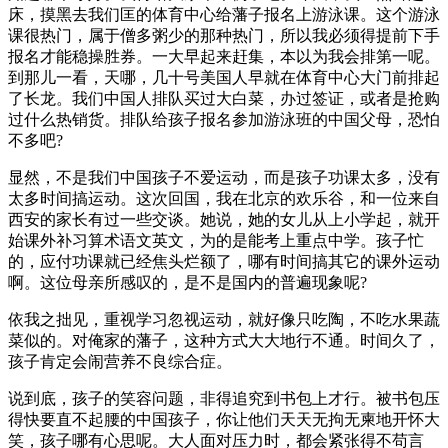
床，摸黑去我们匡的体育中心给藩子报名上游泳课。这个游泳
课很热门，属于僧多粥少的那种热门，所以我必须得提前下手
报名才能稳操胜券。一大早起来赶集，本以为我会排第一呢。
到那儿一看，天哪，几十号美国人早就在体育中心大门前排起
了长龙。我们中国人排队买过大白菜，办过签证，或者是抢购
过什么热销货。排队给孩子报名参加游泳班的中国父母，恐怕
不多吧?
显然，不是我们中国孩子不爱运动，而是孩子功课太多，没有
太多时间搞运动。这次回国，我在北京的欢乐谷，和一位来自
西安的家长有过一些交谈。她说，她的女儿从上小学起，就开
始课外补习算术语文英文，为的是能考上重点中学。孩子忙
的，应付功课就已经焦头烂额了，哪有时间搞其它的课外运动
啊。这位母亲所感叹的，是不是国内的普遍现象呢?
依我之拙见，重视学习忽视运动，就好像只吃陶，不吃水果蔬
菜似的。对俺家的藩子，这种方式大大地行不通。时间久了，
孩子肯定会闹营养不良综合症。
说到底，孩子的笑容问题，非得追究到书包上才行。被书包压
得快要直不起腰的中国孩子，你让他们天天无拘无柬地开怀大
笑，孩子哪有心思呢。大人面对压力时，都会紧张得不苟言