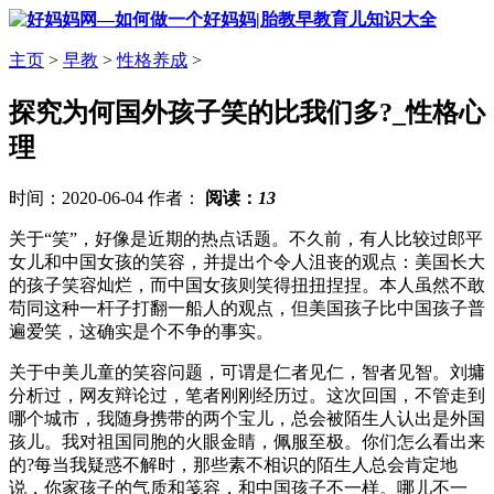
主页
>
早教
>
性格养成
>
探究为何国外孩子笑的比我们多?_性格心
理
时间：2020-06-04 作者：
阅读：
13
关于“笑”，好像是近期的热点话题。不久前，有人比较过郎平
女儿和中国女孩的笑容，并提出个令人沮丧的观点：美国长大
的孩子笑容灿烂，而中国女孩则笑得扭扭捏捏。本人虽然不敢
苟同这种一杆子打翻一船人的观点，但美国孩子比中国孩子普
遍爱笑，这确实是个不争的事实。
关于中美儿童的笑容问题，可谓是仁者见仁，智者见智。刘墉
分析过，网友辩论过，笔者刚刚经历过。这次回国，不管走到
哪个城市，我随身携带的两个宝儿，总会被陌生人认出是外国
孩儿。我对祖国同胞的火眼金睛，佩服至极。你们怎么看出来
的?每当我疑惑不解时，那些素不相识的陌生人总会肯定地
说，你家孩子的气质和笺容，和中国孩子不一样。哪儿不一