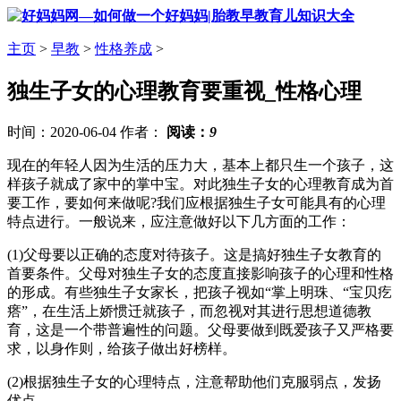
主页
>
早教
>
性格养成
>
独生子女的心理教育要重视_性格心理
时间：2020-06-04 作者：
阅读：
9
现在的年轻人因为生活的压力大，基本上都只生一个孩子，这
样孩子就成了家中的掌中宝。对此独生子女的心理教育成为首
要工作，要如何来做呢?我们应根据独生子女可能具有的心理
特点进行。一般说来，应注意做好以下几方面的工作：
(1)父母要以正确的态度对待孩子。这是搞好独生子女教育的
首要条件。父母对独生子女的态度直接影响孩子的心理和性格
的形成。有些独生子女家长，把孩子视如“掌上明珠、“宝贝疙
瘩”，在生活上娇惯迁就孩子，而忽视对其进行思想道德教
育，这是一个带普遍性的问题。父母要做到既爱孩子又严格要
求，以身作则，给孩子做出好榜样。
(2)根据独生子女的心理特点，注意帮助他们克服弱点，发扬
优点。