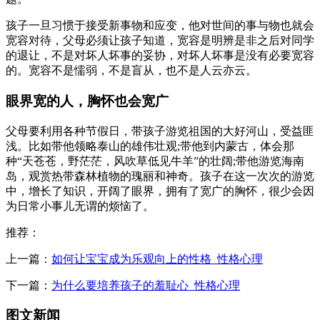
孩子一旦习惯于接受新事物和应变，他对世间的事与物也就会
宽容对待，父母必须让孩子知道，宽容是明辨是非之后对同学
的退让，不是对坏人坏事的妥协，对坏人坏事是没有必要宽容
的。宽容不是懦弱，不是盲从，也不是人云亦云。
眼界宽的人，胸怀也会宽广
父母要利用各种节假日，带孩子游览祖国的大好河山，受益匪
浅。比如带他领略泰山的雄伟壮观;带他到内蒙古，体会那
种“天苍苍，野茫茫，风吹草低见牛羊”的壮阔;带他游览海南
岛，观赏热带森林植物的瑰丽和神奇。孩子在这一次次的游览
中，增长了知识，开阔了眼界，拥有了宽广的胸怀，很少会因
为日常小事儿无谓的烦恼了。
推荐：
上一篇：
如何让宝宝成为乐观向上的性格_性格心理
下一篇：
为什么要培养孩子的羞耻心_性格心理
图文新闻