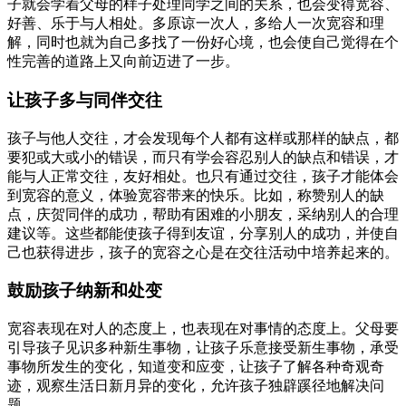
子就会学着父母的样子处理同学之间的关系，也会变得宽容、
好善、乐于与人相处。多原谅一次人，多给人一次宽容和理
解，同时也就为自己多找了一份好心境，也会使自己觉得在个
性完善的道路上又向前迈进了一步。
让孩子多与同伴交往
孩子与他人交往，才会发现每个人都有这样或那样的缺点，都
要犯或大或小的错误，而只有学会容忍别人的缺点和错误，才
能与人正常交往，友好相处。也只有通过交往，孩子才能体会
到宽容的意义，体验宽容带来的快乐。比如，称赞别人的缺
点，庆贺同伴的成功，帮助有困难的小朋友，采纳别人的合理
建议等。这些都能使孩子得到友谊，分享别人的成功，并使自
己也获得进步，孩子的宽容之心是在交往活动中培养起来的。
鼓励孩子纳新和处变
宽容表现在对人的态度上，也表现在对事情的态度上。父母要
引导孩子见识多种新生事物，让孩子乐意接受新生事物，承受
事物所发生的变化，知道变和应变，让孩子了解各种奇观奇
迹，观察生活日新月异的变化，允许孩子独辟蹊径地解决问
题。