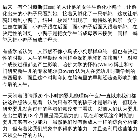
后来，有个叫赫斯(Hess) 的人让他的女学生孵化小鸭子，让孵
化出来的小鸭子只看到她，接着又孵化了一只鹌鹑，这次让鹌
鹑只看到小鸭子。结果，校园里出现了一道特殊的风景：女学
生走在前面，小鸭子跟在后面，而小鸭子后面又跟着鹌鹑。在
决定性的时刻，小鸭子是把女学生当成母亲来接受，同样，鹌
鹑又把小鸭子当成了母亲。
有些学者认为：人虽然不像小鸟或小狗那样单纯，但也有决定
性的时期。人生的早期经验同样会深刻地印刻在脑海里，对整
个成长过程都会产生影响。哈佛大学的怀特(White) 博士和专
门研究新生儿的专家鲍尔(Bower) 认为人在婴幼儿时期学到的
东西最多，而且这个时期印刻在脑海里的早期经验会影响到他
今后的人生。
一天闭着眼睛睡20 个小时的婴儿能理解什么?一直以来我们都
被这种想法支配着，认为只有不闹的孩子才是最乖的，但现在
研究婴儿发育过程的学者们却改变了看法。以前人们认为婴儿
在出生后的18 个月里是毫无能力的，现在却发现这个时期的
婴儿其实有不少能力，虽然他们没有像成人一样的综合分析能
力，但有着比我们想象中多得多的能力，并且会利用这些能力
来领会生存的方法。