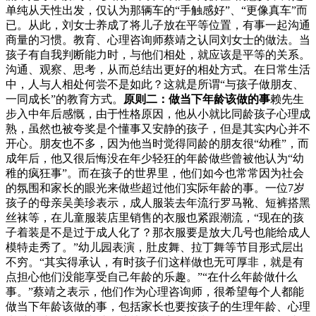
单纯从天性出发，仅认为那辆车的“手触感好”、“更像真车”而
已。从此，刘女士养成了将儿子放在平等位置，有事一起沟通
商量的习惯。教育、心理咨询师蔡靖之认同刘女士的做法。当
孩子有自我判断能力时，与他们相处，就应该是平等的关系。
沟通、观察、思考，从而总结出更好的相处方式。在日常生活
中，人与人相处何尝不是如此？这就是所谓“与孩子做朋友、
一同成长”的教育方式。
原则二：做当下年龄该做的事
赖先生
步入中年后感慨，由于性格原因，他从小就比同龄孩子心理成
熟，虽然也被夸奖是个懂事又安静的孩子，但是其实内心并不
开心。朋友也不多，因为他当时觉得同龄的朋友很“幼稚”，而
成年后，他又很后悔没在年少轻狂的年龄做些曾被他认为“幼
稚的疯狂事”。而在孩子的世界里，他们如今也常常因为社会
的氛围和家长的眼光来做些超过他们实际年龄的事。一位7岁
孩子的母亲吴美珍表示，成人服装去年流行罗马靴、短裤搭黑
丝袜等，在儿童服装店里销售的衣服也紧跟潮流，“现在的孩
子着装是不是过于成人化了？那衣服要是放大几号也能给成人
模特走秀了。”幼儿园表演，肚皮舞、拉丁舞等节目形式层出
不穷。“其实得承认，有时孩子们这样做也无可厚非，就是有
点担心他们没能享受自己年龄的乐趣。”“在什么年龄做什么
事。”蔡靖之表示，他们作为心理咨询师，很希望每个人都能
做当下年龄该做的事，包括家长也要按孩子的生理年龄、心理