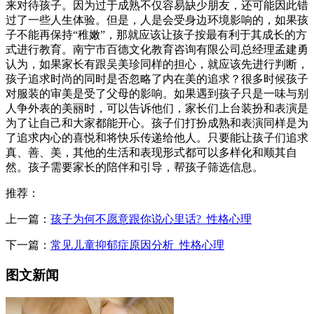
来对待孩子。因为过于成熟不仅容易缺少朋友，还可能因此错
过了一些人生体验。但是，人是会受身边环境影响的，如果孩
子不能再保持“稚嫩”，那就应该让孩子按最有利于其成长的方
式进行教育。南宁市百德文化教育咨询有限公司总经理孟建勇
认为，如果家长有跟吴美珍同样的担心，就应该先进行判断，
孩子追求时尚的同时是否忽略了内在美的追求？很多时候孩子
对服装的审美是受了父母的影响。如果遇到孩子只是一味与别
人争外表的美丽时，可以告诉他们，家长们上台装扮和表演是
为了让自己和大家都能开心。孩子们打扮成熟和表演同样是为
了追求内心的喜悦和将快乐传递给他人。只要能让孩子们追求
真、善、美，其他的生活和表现形式都可以多样化和顺其自
然。孩子需要家长的陪伴和引导，帮孩子筛选信息。
推荐：
上一篇：
孩子为何不愿意跟你说心里话?_性格心理
下一篇：
常见儿童抑郁症原因分析_性格心理
图文新闻