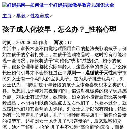
主页
>
早教
>
性格养成
>
孩子成人化较早，怎么办？_性格心理
时间：2020-06-04 作者：
阅读：
11
生活中，家长常会不自觉地试图用自己的想法去影响孩子，例
如在孩子的穿着打扮上，在孩子选购物品时，这时将有可能出
现一些情况，家长将孩子“幼稚化”或者“成熟化”。如今的孩
子，很多心理年龄都比实际年龄大，这是不争的事实，那么家
长应如何引导才不会矫枉过正？
原则一：遵循孩子天性
南宁市
民刘女士有一个4岁大的宝贝儿子。在为儿子挑选玩具时，刘
女士认为，“按理”这个年龄段的孩子应该会喜欢积木之类的玩
具。没想到儿子却对其视若罔闻，偏偏对机械类的模型玩具感
兴趣。刘女士有些惊讶，她感慨，如今的小孩普遍都比实际年
龄成熟，不能再用以前的观点去左右他们了，只要不过分，就
应该让他们顺其自然的去选择。刘女士之所以深有感触，还因
为有一次带着儿子逛街，儿子非得吵闹着要店里一辆售价最贵
的模型车。起初刘女士以为儿子“只选贵的”，后来观察和交
流，她才了解到，4岁的儿子并不知道“高价值”的意义，而是