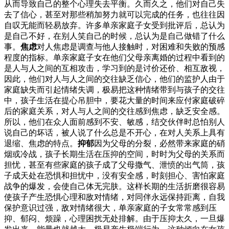
从而导致自己的整个心理失去平衡。久而久之，他们对自己失
去了信心，甚至对那些稍加努力就可以完成的任务，也往往因
自叹无能而轻易放弃。许多单亲家庭子女受到批评后，总认为
是自己不好，在别人笑自己的时候，总认为是自己做错了什么
事。
焦虑
对人焦虑是调查与他人接触时，对困难和失败的预感
程度的指标。单亲家庭子女在他们父母亲离婚的过程中看到的
是人与人之间的互相攻击，学习到的是讨价还价、相互敌视，
因此，他们对人与人之间的交往缺乏信心，他们的监护人由于
家庭缺失而引起情绪失调，极易把这种情绪带到与孩子的交往
中，孩子生活在提心吊胆中，要花大量的时间来应付家庭破碎
后的家庭关系，对人与人之间的交往感到焦虑，缺乏安全感。
所以，他们在众人面前感到不安、敏感，结交伙伴时总怕别人
说自己的坏话，被人说了什么总是不开心，在对人关系上具有
退缩、焦虑的特点。
抑郁
因为父母的分裂，必然带来家庭的硝
烟或冷战，孩子长期生活在压抑的空间，时时为父母的关系而
担忧，甚至有些家庭的孩子成了父母撒气、泄愤的出气筒，孩
子成天处在恐惧和担忧中，没有安全感，时刻担心、害怕家庭
战争的爆发，会使自己体无完肤。这样长期的生活折磨很容易
使孩子产生恐惧心理和敌对情绪，对同伴永远保持距离，自我
保护意识过强，敌对情绪很大，单亲家庭的子女常常感到压
抑、郁闷、烦躁，心理困扰无处排解。由于压抑太久，一旦爆