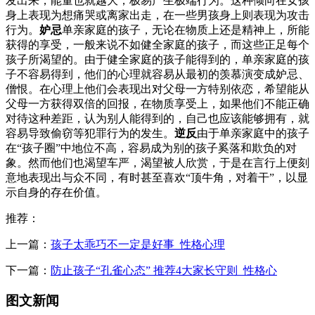
发出来，能量也就越大，极易产生极端行为。这种倾向在女孩
身上表现为想痛哭或离家出走，在一些男孩身上则表现为攻击
行为。
妒忌
单亲家庭的孩子，无论在物质上还是精神上，所能
获得的享受，一般来说不如健全家庭的孩子，而这些正足每个
孩子所渴望的。由于健全家庭的孩子能得到的，单亲家庭的孩
子不容易得到，他们的心理就容易从最初的羡慕演变成妒忌、
僧恨。在心理上他们会表现出对父母一方特别依恋，希望能从
父母一方获得双倍的回报，在物质享受上，如果他们不能正确
对待这种差距，认为别人能得到的，自己也应该能够拥有，就
容易导致偷窃等犯罪行为的发生。
逆反
由于单亲家庭中的孩子
在“孩子圈”中地位不高，容易成为别的孩子奚落和欺负的对
象。然而他们也渴望车严，渴望被人欣赏，于是在言行上便刻
意地表现出与众不同，有时甚至喜欢“顶牛角，对着干”，以显
示自身的存在价值。
推荐：
上一篇：
孩子太乖巧不一定是好事_性格心理
下一篇：
防止孩子“孔雀心态” 推荐4大家长守则_性格心
图文新闻