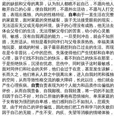
庭的缺损和父母的离异，认为别人都瞧不起自己，不愿向他人
敞开自己的心扉，便自我封闭，不愿外出活动，不愿与人打交
道，表现出孤独、内向的性格特征。
自卑
由于一直生活在完整
的家庭里，面对家庭的突然破裂，孩子无法接受眼前的现实，
无法适应无父或无母的环境。孩子的心理没有成熟，他无法去
体会父母们的生活，无法理解父母们的苦衷，幼小的心灵脆
弱、敏感，没有自我调适的能力，一旦受到冲击，就会不知所
措，无所适从。特别是看到同伴们与父母亲亲热热、幸福美满
地玩耍、嬉戏的时候，孩子最容易想到自己过去的生活。而现
在是今非昔比，心中的悲伤、失落使得他们产生忧郁和自卑的
心理，孩子们找不到自己的快乐，看不到自己的快乐在那里，
于是拒绝快乐，沉浸在忧虑、悲伤中。同时孩子这时最敏感，
面对同伴们和社会的关怀，他们会过于在意，甚至发生误解，
长而久之，他们将从人群之中脱离出来，进入自我封闭和孤独
的空间，从而导致性格交流的极大障碍，长此以往，他们就会
产生心理疾病。
自责
自责表现为对个人能力和品质作出偏低的
评价，从而自我责备、自我鄙视、自我轻蔑，将一切的不如意
归因于自己不好，对自己所做的事抱有恐惧倾向。单亲家庭的
子女有较为强烈的自卑感，他们感到自己不如别人，悲观失
望。由于对自己的评价偏低，因此他们把工作和学习的失败归
因于自己的无能，产生不安、内疚、失望等消极的情绪体验，