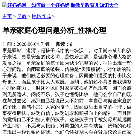
主页
>
早教
>
性格养成
>
单亲家庭心理问题分析_性格心理
时间：2020-06-04 作者：
阅读：
8
家是驿站、港湾，是孩子成才的一块沃土。对于尚未成年的孩
子来说，更是安全的代名词，是快乐之源，是健康心理人格的
发展之端。单亲家庭的孩子因为缺少完整的家，往往出现一些
心理问题。
自闭
家庭的破裂，仿佛是“天降横祸”，对年幼的孩
子来说，他们缺乏必要的心理准备，因而他们遭受的打击比父
母更大，而且孩子比大人敏感、脆弱，他们还不具备自我调整
心理的能力，一时还难以面对家庭破损的严酷现实，因而会感
到无所适从、闷闷不乐。孩子也懂得比较，他们会拿自己的现
在与过去比，感到自己处境已大不如前，拿自己与健全家庭的
孩子比，自感不加别人家的孩子，因而滋生出自卑的心理，做
事变得胆怯，缺乏自信，缺乏进取和积极向上的精神，而且因
为觉得自己不如别人家的孩子。这些孩子由于被父母所疏远而
产生抑郁，不愿与人接触，对周围的人常有戒备、厌烦的心理
表现出神经过敏的症状。他们总怀疑别人会在背后议论自己家