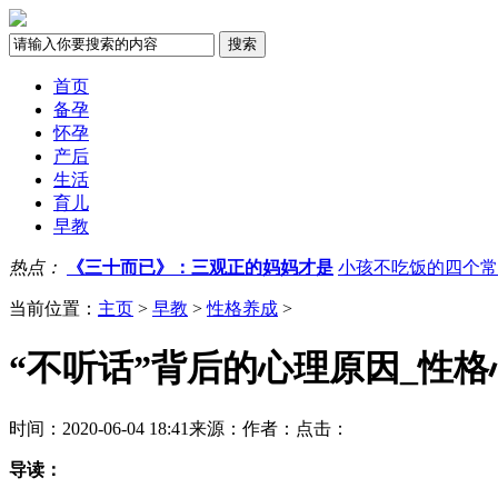
首页
备孕
怀孕
产后
生活
育儿
早教
热点：
《三十而已》：三观正的妈妈才是
小孩不吃饭的四个常
当前位置：
主页
>
早教
>
性格养成
>
“不听话”背后的心理原因_性格
时间：2020-06-04 18:41
来源：
作者：
点击：
导读：