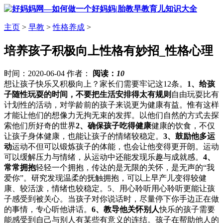
主页
>
早教
>
性格养成
>
培养孩子积极向上性格有妙招_性格心理
时间：2020-06-04 作者：
阅读：
10
想让孩子快乐又积极向上？家长们需要牢记这12条。
1、给孩
子随性玩耍的时间，不要把生活安排得太有规则
自由玩耍比有
计划性的活动，对学龄前的孩子来说更为健康有益。惟有这样
才能让他们的想像力无拘无束的发挥。以他们自然的方式去探
索他们所好奇的世界
2、确保孩子吃得健康
健康的饮食，不仅
让孩子身体健康，也能让孩子的情绪较稳定。
3、鼓励他多运
动
运动不但可以锻炼孩子的体能，也会让他变得更开朗。运动
可以缓解压力与情绪，从运动中还能发现乐趣与成就感。
4、
常常拥抱
轻轻一个拥抱，传达的是无限的关怀，是无声的“我
爱你”。研究发现温柔的抚触拥抱，可以上早产儿变得较健
康、较活泼，情绪也较稳定。5、用心聆听用心聆听更能让孩
子感受到被关心。当孩子对你说话时，尽量停下你手边正在做
的事情，专心听他讲话。
6、教导他关怀别人
快乐的孩子需要
能感受到自己与别人有某些有意义的连结。孩子在帮助他人的