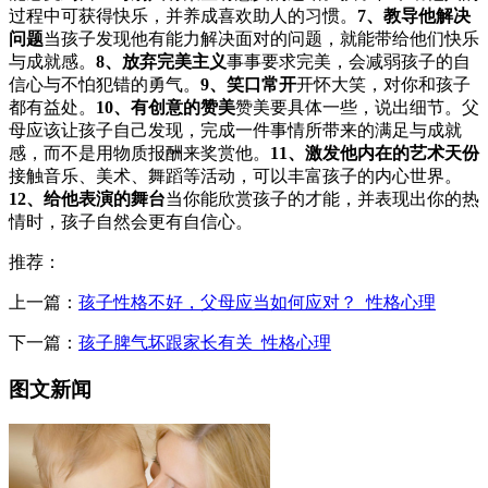
过程中可获得快乐，并养成喜欢助人的习惯。
7、教导他解决
问题
当孩子发现他有能力解决面对的问题，就能带给他们快乐
与成就感。
8、放弃完美主义
事事要求完美，会减弱孩子的自
信心与不怕犯错的勇气。
9、笑口常开
开怀大笑，对你和孩子
都有益处。
10、有创意的赞美
赞美要具体一些，说出细节。父
母应该让孩子自己发现，完成一件事情所带来的满足与成就
感，而不是用物质报酬来奖赏他。
11、激发他内在的艺术天份
接触音乐、美术、舞蹈等活动，可以丰富孩子的内心世界。
12、给他表演的舞台
当你能欣赏孩子的才能，并表现出你的热
情时，孩子自然会更有自信心。
推荐：
上一篇：
孩子性格不好，父母应当如何应对？_性格心理
下一篇：
孩子脾气坏跟家长有关_性格心理
图文新闻