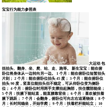
宝宝行为能力参照表
大运动 包
括抬头、翻身、坐、爬、站、走、跑等。 新生宝宝：能在俯
卧位将身体从一边转向另一边。 1 个月：能在俯卧位短暂抬头
片刻； 2 个月：能在俯卧位抬头 45 度； 3 个月：能在俯卧位
抬头 90 度，竖直位能抬头但不稳定，可从仰卧位变为侧卧
位； 4 个月：俯卧位时用两手支撑抬起胸部，扶住髋部能坐；
5 个月：扶腋下能站直，能直腰靠背坐； 6 个月：喜欢被扶着
腋下跳跃； 7 个月：会翻身，俯卧位可向左右追逐物体； 8 个
月：长时间稳坐，开始学爬； 9 个月：扶着栏杆能站立； 10