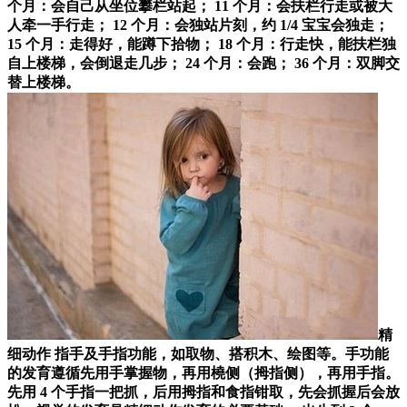
个月：会自己从坐位攀栏站起； 11 个月：会扶栏行走或被大
人牵一手行走； 12 个月：会独站片刻，约 1/4 宝宝会独走；
15 个月：走得好，能蹲下拾物； 18 个月：行走快，能扶栏独
自上楼梯，会倒退走几步； 24 个月：会跑； 36 个月：双脚交
替上楼梯。
精
细动作 指手及手指功能，如取物、搭积木、绘图等。手功能
的发育遵循先用手掌握物，再用橈侧（拇指侧），再用手指。
先用 4 个手指一把抓，后用拇指和食指钳取，先会抓握后会放