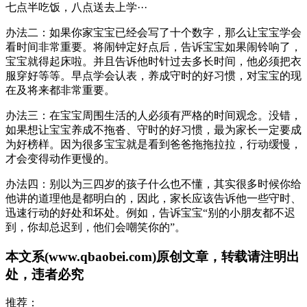
七点半吃饭，八点送去上学···
办法二：如果你家宝宝已经会写了十个数字，那么让宝宝学会
看时间非常重要。将闹钟定好点后，告诉宝宝如果闹铃响了，
宝宝就得起床啦。并且告诉他时针过去多长时间，他必须把衣
服穿好等等。早点学会认表，养成守时的好习惯，对宝宝的现
在及将来都非常重要。
办法三：在宝宝周围生活的人必须有严格的时间观念。没错，
如果想让宝宝养成不拖沓、守时的好习惯，最为家长一定要成
为好榜样。因为很多宝宝就是看到爸爸拖拖拉拉，行动缓慢，
才会变得动作更慢的。
办法四：别以为三四岁的孩子什么也不懂，其实很多时候你给
他讲的道理他是都明白的，因此，家长应该告诉他一些守时、
迅速行动的好处和坏处。例如，告诉宝宝“别的小朋友都不迟
到，你却总迟到，他们会嘲笑你的”。
本文系(www.qbaobei.com)原创文章，转载请注明出
处，违者必究
推荐：