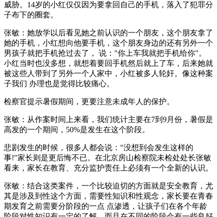
威胁。14岁的小红仅仅因为要拿回自己的手机，落入了犯罪分
子布下的圈套。
张敏：她放学以后看见她之前认识的一个朋友，这个朋友拿了
她的手机，小红想向他要手机，这个朋友身边的还有另外一个
男孩子就把手机抢过去了， 说："你上车我就把手机给你"。
小红当时也没多想，就想着要回手机然后就上了车，后来她就
被这些人带到了另外一个人家中，小红被多人轮奸。像这种案
子我们 办理也是觉得比较痛心。
检察官提示暑假期间，更要注意未成年人的保护。
张敏：从作案时间上来看，我们统计主要在7到9月份，暑假是
高发的一个期间，50%是发生在这个阶段。
悲剧发生的时候，很多人都会说："没想到会发生这样的
事!"家长则是更后悔不已。在北京房山检察院未检处处长张敏
看来，家长在教育、充分监护责任上必须有一个全新的认识。
张敏：结合这类案件，一个比较迫切的方面就是安全教育，尤
其是涉及到性这个方面，需要性知识和性观念，家长要在青春
期发育之前需要分阶段的一点 点渗透，让孩子们在各个年龄
阶段对性知识有一定的了解，而且在不同的阶段会有一些良好