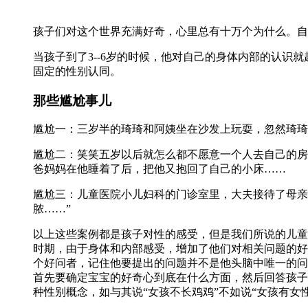
孩子们对这个世界充满好奇，心里总有十万个为什么。自
当孩子到了3--6岁的时候，他对自己的身体内部的认
固定的性别认同。
那些尴尬事儿
尴尬一：三岁半的琦琦和阿姨坐在沙发上玩耍，忽然琦琦
尴尬二：笑笑五岁以后就怎么都不愿意一个人去自己的房
爸妈妈在他睡着了后，把他又抱回了自己的小床……
尴尬三：儿童医院小儿妇科的门诊室里，大夫接待了母亲
脓……”
以上这些案例都是孩子对性的感受，但是我们所说的儿童
时期，由于身体和内部感受，增加了他们对相关问题的好
个好问者，记住他要提出的问题并不是他头脑中唯一的问
首先要确定宝宝的好奇心到底在什么方面，然后回答孩子
种性别概念，如与其说“女孩不长鸡鸡”不如说“女孩有