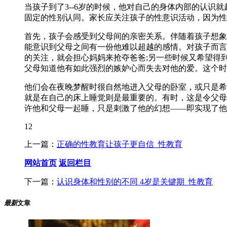
当孩子到了3--6岁的时候，他对自己的身体内部的认
固定的性别认同。家长应关注孩子的性意识活动，因为性
首先，孩子会感受到父母间的亲密关系。伴随着孩子想象
能意识到父母之间有一份他难以超越的感情。对孩子而言
的关注，就会担心妈妈来抢夺爸爸;另一些时候又希望得
父母知道他有如此强烈的嫉妒心而失去对他的爱。这个时
他们会在夜晚梦醒时很自然地进入父母的卧室，或只是希
就是在自己的床上睡觉则是最重要的。有时，这是令父母
许他和父母一起睡，只是刺激了他的幻想——即实现了他
12
上一篇：
正确的性教育让孩子更自信_性教育
网站首页
返回栏目
下一篇：
认识身体和性别的不同 4岁是关键期_性教育
最新
文章