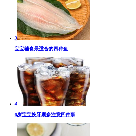
3
宝宝辅食最适合的四种鱼
4
6岁宝宝换牙期多注意四件事