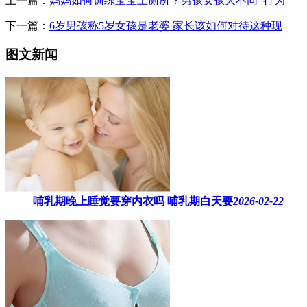
上一篇：
妈妈如何训练宝宝上厕所？男孩女孩大不同_行为
下一篇：
6岁男孩称5岁女孩是老婆 家长该如何对待这种现
图文新闻
哺乳期晚上睡觉要穿内衣吗​ 哺乳期白天要
2026-02-22