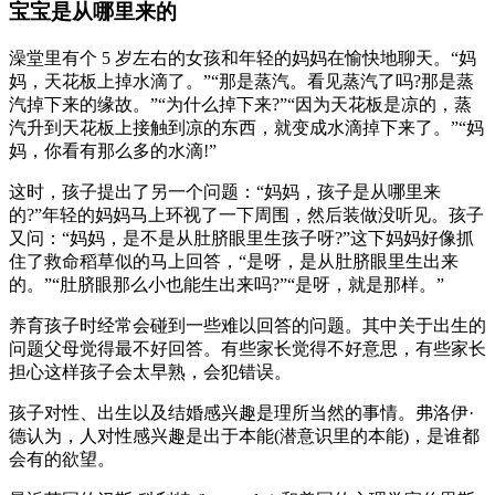
宝宝是从哪里来的
澡堂里有个 5 岁左右的女孩和年轻的妈妈在愉快地聊天。“妈
妈，天花板上掉水滴了。”“那是蒸汽。看见蒸汽了吗?那是蒸
汽掉下来的缘故。”“为什么掉下来?”“因为天花板是凉的，蒸
汽升到天花板上接触到凉的东西，就变成水滴掉下来了。”“妈
妈，你看有那么多的水滴!”
这时，孩子提出了另一个问题：“妈妈，孩子是从哪里来
的?”年轻的妈妈马上环视了一下周围，然后装做没听见。孩子
又问：“妈妈，是不是从肚脐眼里生孩子呀?”这下妈妈好像抓
住了救命稻草似的马上回答，“是呀，是从肚脐眼里生出来
的。”“肚脐眼那么小也能生出来吗?”“是呀，就是那样。”
养育孩子时经常会碰到一些难以回答的问题。其中关于出生的
问题父母觉得最不好回答。有些家长觉得不好意思，有些家长
担心这样孩子会太早熟，会犯错误。
孩子对性、出生以及结婚感兴趣是理所当然的事情。弗洛伊·
德认为，人对性感兴趣是出于本能(潜意识里的本能)，是谁都
会有的欲望。