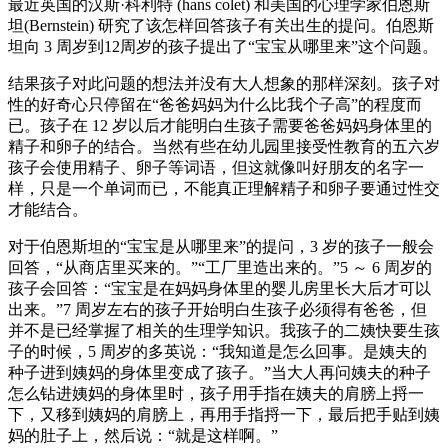
最近英国的汉斯·科利特 (hans colet) 和美国的心理学家伯恩斯
坦(Bernstein) 研究了该怎样回答孩子有关出生的提问。伯恩斯
坦向 3 周岁到12周岁的孩子提出了“宝宝从哪里来”这个问题。
结果孩子对此问题的想法并没有大人想象的那样深刻。孩子对
性的好奇心只停留在“爸爸妈妈为什么比我个子高”的程度而
已。孩子在 12 岁以后才能明白生孩子需要爸爸妈妈身体里的
精子和卵子的结合。当然有些在幼儿园里接受性教育的五六岁
孩子会使用精子、卵子等词语，但这就像叫好朋友的名字一
样，只是一个单词而已，不能真正理解精子和卵子要通过性交
才能结合。
对于伯恩斯坦的“宝宝是从哪里来”的提问，3 岁的孩子一般会
回答，“从商店里买来的。”“工厂里造出来的。”5 ～ 6 周岁的
孩子会回答：“宝宝是在妈妈身体里的婴儿房里长大后才可以
出来。”7 周岁左右的孩子开始明白生孩子必须得有爸爸，但
并不是已经掌握了相关的生理学知识。我孩子的二姨快要生孩
子的时候，5 周岁的多英说：“我知道是怎么回事。是姨夫的
种子进到姨妈的身体里变成了孩子。”当大人再问姨夫的种子
怎么钻进姨妈的身体里时，孩子用手指在姨夫的肩膀上捋一
下，又移到姨妈的肩膀上，再用手指捋一下，最后把手贴到姨
妈的肚子上，然后说：“就是这样啊。”