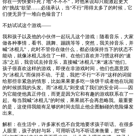
你在一旁快要吓死了地“不不不”，对他来说却只能激起更大
的“挑战”欲望……必须承认，当“不行”用得太多了的时候，它
们便无异于一堆白色噪音了!
不妨试试这个游戏——
我和孩子以及他的小伙伴一起玩儿这个游戏：随着音乐，大家
做各种事情，看书、跳舞、蹦跳等等，突然，我关掉音乐，并
喊“冰棍儿”，此时不管你在做什么，都必须保持当下的状态不
能动，就像冰棍儿冻住了一样。在他们喜欢并习惯这样的“速
冻”之后，我尝试去掉音乐，直接喊“冰棍儿”来“速冻”他们。
孩子很喜欢这样的游戏，即便在非游戏时间，他们也愿意因
为“冰棍儿”而保持不动。于是，我把“不行”“不许”这样的词留
给那些非紧急的情形，比如果果要多吃一块饼干或者他在玩闹
的时候抓我的头发。而“冰棍儿”则变成了我们的安全词——因
为它能使他真正停住，而更是因为它和有趣的游戏联系在了一
起。每当我喊“冰棍儿”的时候，果果就不会再忽略我。最重要
的是，这使得我能有足够的时间去阻止他企图触碰的危险爆发
出来。
解析：在生活中，许多家长也不自觉地要求孩子听话。在很多
人眼里，孩子的好与坏，可用听话与不听话来衡量，把“听