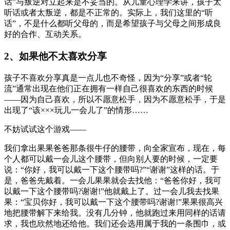
话”与叛逆对立起来是不妥当的。从儿童心理学来讲，孩子太
听话或者太叛逆，都是不正常的。实际上，我们这里的“听
话”，不是什么都听父母的，而是希望孩子与父母之间形成良
好的合作、互动关系。
2、如果他不太喜欢分享
孩子不喜欢分享真是一点儿也不奇怪，因为“分享”或者“轮
流”通常出现在他们正在拥有一样自己很喜欢的东西的时候
——因为自己喜欢，所以不愿意松手，因为不愿意松手，于是
出现了“该×××玩儿一会儿了”的情形……
不妨试试这个游戏——
我们拿出果果爸爸那条很牛仔的腰带，向全家宣布，现在，每
个人都可以戴一会儿这个腰带，但向别人要的时候，一定要
说：“你好，我可以戴一下这个腰带吗?”“谢谢”这样的话。于
是，爸爸先戴着。一会儿果果就会去找他：“爸爸你好，我可
以戴一下这个腰带吗?谢谢!”他就戴上了。过一会儿我去找果
果：“宝贝你好，我可以戴一下这个腰带吗?谢谢!”果果很高兴
地把腰带解下来给我。没有几分钟，他就跑过来用同样的话请
求，我也欣然地还给他。我们还会选用属于我的一条围巾，或