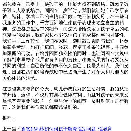
都包揽在自己身上，使孩子的自理能力得不到锻炼。疏忽了孩
子独立人格的培养。圆圆在二岁半时，我们就让她自己学穿衣
裤，鞋袜。学着自己的事情自己做，绝不依赖父母，在一些自
我服务的工作中，千方百计地促使孩子表现出独立自主的精
神。这些都是生活中的细节，而这又恰恰决定了孩子今后的独
立精神的发展，我们家长不能低估孩子完成某件事的可能性。
我们平时工作较忙，我们在家时，随时鼓励圆圆与我们一起参
加家务劳动，如打扫房间，浇花，摆桌子准备吃饭等，共同参
加家庭的劳动。在培养圆圆独立性的同时，也让圆圆在实践中
了解到家里每个成员都有各自的责任，家庭成员的行动要服从
共同的利益，自己所做的事不仅为自己，也是为别人。我们发
现，圆圆在我们的培养鼓励中已逐渐产生了对亲人和其他人的
关心体贴的观念。
在提倡素质教育的今天，幼儿养成良好的生活习惯，必须从细
节开始，这样，不仅对其身心健康有利，而且对孩子的未来发
展也有着重要的影响。注重生活中的细节，及时对孩子进行教
育，这是我们每位家长都应该做到的。
推荐：
上一篇：
爸爸妈妈该如何何孩子解释性别问题_性教育