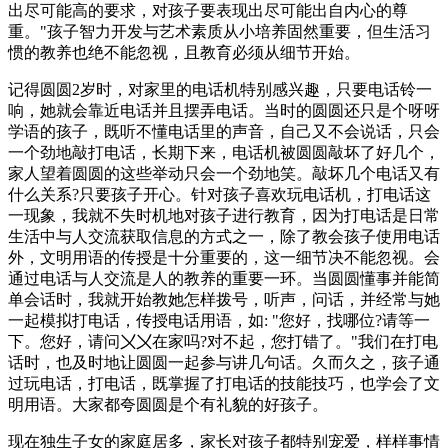
出尽可能高的要求，对孩子要表现出尽可能出自内心的尊
重。"孩子智力开发与艺术素质从小培养固然重要，但生活习
惯的教养也绝不能忽视，且教育必须从细节开始。
记得圆圆2岁时，对家里的电话机特别感兴趣，只要电话铃一
响，她就会靠近电话并且摆弄电话。当时的圆圆还只是个呀呀
学语的孩子，既听不懂电话里的声音，自己又不会说话，只会
一个劲地敲打电话，长期下来，电话机被圆圆敲坏了好几个，
家人望着圆圆的这些举动只会一个劲地笑。敲坏几个电话又有
什么关系?只要孩子开心。针对孩子喜欢玩电话机，打电话这
一现象，我就不失时机地对孩子进行教育，因为打电话是日常
生活中与人交流获取信息的方式之一，除了教会孩子使用电话
外，文明用语的传授是十分重要的，这一细节决不能忽视。会
通过电话与人交流是人的教养的重要一环。当圆圆懂事并能简
单会话时，我就开始教她怎样拨号，听声，问话，并经常与她
一起模拟打电话，传授电话用语，如: "您好，找哪位?请等一
下。您好，请问〤〤在家吗?对不起，您打错了。"我们在打电
话时，也及时地让圆圆一起参与讲几句话。久而久之，孩子通
过玩电话，打电话，既掌握了打电话的技能技巧，也学会了文
明用语。大家都夸圆圆是个有礼貌的好孩子。
现在独生子女的家庭居多，家长对孩子都特别宠爱，样样事情