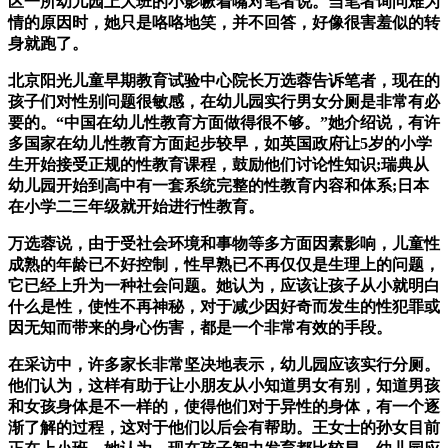
区一所幼儿园上大班的小影噘着嘴对笔者说。当笔者询问难为
情的原因时，她只是咯咯地笑，并不回答，好像很害羞似的转
身就跑了。
北京阳光儿童早期教育试验中心院长万选蓉告诉笔者，现在的
孩子们对性别问题很敏感，在幼儿园实行男女分厕是非常有必
要的。“中国在幼儿性教育方面做得很不够。”她介绍说，有许
多国家在幼儿性教育方面起步较早，如英国政府让5岁的小学
生开始接受正规的性教育课程，鼓励他们讨论性知识;瑞典从
幼儿园开始到高中有一套系统完整的性教育内容和体系;日本
在小学二三年级就开始进行性教育。
万选蓉说，由于受社会环境和事物等多方面因素影响，儿童性
成熟的年龄已不好控制，性早熟已不再仅仅是生理上的问题，
它已经上升为一种社会问题。她认为，应该让孩子从小就明白
什么是性，使性不再神秘，对于减少因好奇而发生的性犯罪或
因无知而带来的身心伤害，都是一个非常有效的手段。
在采访中，许多家长非常坚决地表示，幼儿园应该实行分厕。
他们认为，这样有助于让小朋友从小知道男女有别，知道男孩
和女孩身体是不一样的，使得他们对于异性的身体，有一个逐
渐了解的过程，这对于他们以后会有帮助。王女士的孙女目前