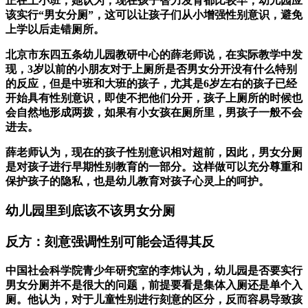
正在上小班，她认为，现在孩子智力发育都比较早，幼儿园应
该实行“男女分厕”，这可以让孩子们从小增强性别意识，避免
上学以后走错厕所。
北京市东四五条幼儿园教研中心的薛老师说，在实际教学中发
现，3岁以前的小朋友对于上厕所是否男女分开没有什么特别
的反应，但是中班和大班的孩子，尤其是6岁左右的孩子已经
开始具有性别意识，即使不把他们分开，孩子上厕所的时候也
会自然地形成两拨，如果有小女孩在厕所里，男孩子一般不会
进去。
薛老师认为，现在的孩子性别意识相对超前，因此，男女分厕
是对孩子进行早期性别教育的一部分。这样做可以充分尊重和
保护孩子的隐私，也是幼儿教育对孩子心灵上的呵护。
幼儿园里到底该不该男女分厕
反方：刻意强调性别可能会适得其反
中国社会科学院青少年研究室的李炜认为，幼儿园是否要实行
男女分厕并不是很大的问题，前提要看是集体入厕还是单个入
厕。他认为，对于儿童性别进行刻意的区分，反而容易导致孩