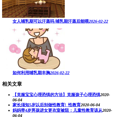
女人哺乳期可以汗蒸吗 ​哺乳期汗蒸后能喂
2026-02-22
如何利用哺乳期丰胸
2026-02-22
相关文章
【克服宝宝心理恐惧的方法】克服孩子心理恐惧
2020-
06-04
家长须知5岁以后别做性教育!_性教育
2020-06-04
妈妈带4岁男孩进女更衣室被阻：儿童性教育该从
2020-
06-04