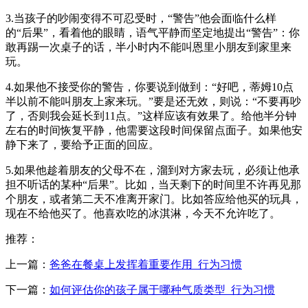
3.当孩子的吵闹变得不可忍受时，“警告”他会面临什么样
的“后果”，看着他的眼睛，语气平静而坚定地提出“警告”：你
敢再踢一次桌子的话，半小时内不能叫恩里小朋友到家里来
玩。
4.如果他不接受你的警告，你要说到做到：“好吧，蒂姆10点
半以前不能叫朋友上家来玩。”要是还无效，则说：“不要再吵
了，否则我会延长到11点。”这样应该有效果了。给他半分钟
左右的时间恢复平静，他需要这段时间保留点面子。如果他安
静下来了，要给予正面的回应。
5.如果他趁着朋友的父母不在，溜到对方家去玩，必须让他承
担不听话的某种“后果”。比如，当天剩下的时间里不许再见那
个朋友，或者第二天不准离开家门。比如答应给他买的玩具，
现在不给他买了。他喜欢吃的冰淇淋，今天不允许吃了。
推荐：
上一篇：
爸爸在餐桌上发挥着重要作用_行为习惯
下一篇：
如何评估你的孩子属于哪种气质类型_行为习惯