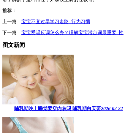
推荐：
上一篇：
宝宝不宜过早学习走路_行为习惯
下一篇：
宝宝爱唱反调怎么办？理解宝宝潜台词最重要_性
图文新闻
哺乳期晚上睡觉要穿内衣吗​ 哺乳期白天要
2026-02-22