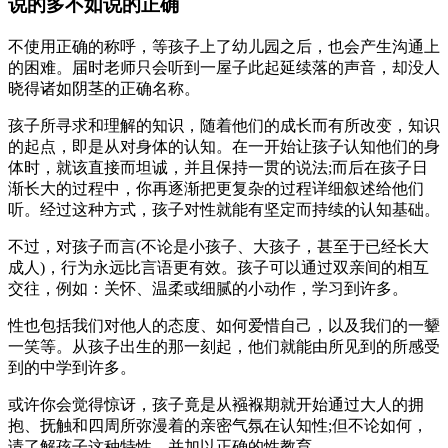
说的多不如说的正确
不使用正确的称呼，等孩子上了幼儿园之后，也会产生沟通上
的困难。届时老师只会听到一屋子此起延续落的声音，却没人
晓得诸如阴茎的正确名称。
孩子所寻求和理解的知识，随着他们的成长而有所改变，知识
的起点，即是从对身体的认知。在一开始让孩子认知他们的身
体时，就该直接而坦诚，并且保持一贯的说法;而后在孩子日
渐长大的过程中，你再逐渐把更复杂的过程详细叙述给他们
听。经过这种方式，孩子对性就能有坚定而持续的认知基础。
不过，对孩子而言(不论是小孩子、大孩子，甚至于已经长大
成人)，行为永远比言语更有效。孩子可以通过双亲间的相互
交往，例如：关怀、温柔或细腻的小动作，学习到许多。
性也包括我们对他人的态度、如何爱惜自己，以及我们的一颦
一笑等。从孩子出生的那一刻起，他们就能由所见到的所感受
到的中学到许多。
或许你会觉得惊讶，孩子竟是从襁褓期就开始通过大人的拥
抱、抚触和四周所弥漫着的亲密气氛在认知性;但不论如何，
请了解孩子这种特性，并加以正确的性教育。