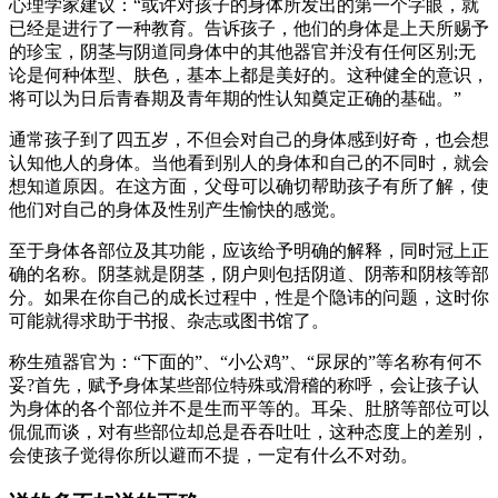
心理学家建议：“或许对孩子的身体所发出的第一个字眼，就
已经是进行了一种教育。告诉孩子，他们的身体是上天所赐予
的珍宝，阴茎与阴道同身体中的其他器官并没有任何区别;无
论是何种体型、肤色，基本上都是美好的。这种健全的意识，
将可以为日后青春期及青年期的性认知奠定正确的基础。”
通常孩子到了四五岁，不但会对自己的身体感到好奇，也会想
认知他人的身体。当他看到别人的身体和自己的不同时，就会
想知道原因。在这方面，父母可以确切帮助孩子有所了解，使
他们对自己的身体及性别产生愉快的感觉。
至于身体各部位及其功能，应该给予明确的解释，同时冠上正
确的名称。阴茎就是阴茎，阴户则包括阴道、阴蒂和阴核等部
分。如果在你自己的成长过程中，性是个隐讳的问题，这时你
可能就得求助于书报、杂志或图书馆了。
称生殖器官为：“下面的”、“小公鸡”、“尿尿的”等名称有何不
妥?首先，赋予身体某些部位特殊或滑稽的称呼，会让孩子认
为身体的各个部位并不是生而平等的。耳朵、肚脐等部位可以
侃侃而谈，对有些部位却总是吞吞吐吐，这种态度上的差别，
会使孩子觉得你所以避而不提，一定有什么不对劲。