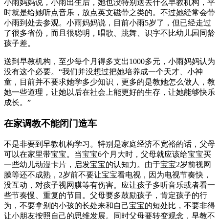
小雨妈妈说，小雨出生后，她也没特别送去什么早教机构，平
时就是给她听点音乐，放点英文磁带之类的。不过她经常会带
小雨到处去参观。小雨妈妈说，目前小雨5岁了，但已经走过
了很多省份，而且很聪明，唱歌、跳舞、识字不比幼儿园同龄
孩子差。
送到早教机构，至少每个月得多支出1000多元，小雨妈妈认为
没有这个必要。“我们并没想过把她培养成一个天才、小神
童，目前并不要求她学多少知识，更多的是教她怎么做人，教
她一些道理，让她以后在社会上能更好的生存，让她能够快乐
成长。”
在家调教不能闭门造车
不是非要到早教机构学习。特别是家庭经济不宽裕的话，父母
可以在家里带宝宝。当宝宝6个月大时，父母就应该给宝宝买
一些幼儿动漫卡片，启发宝宝的认知力。由于宝宝2岁前视网
膜等还不成熟，2岁前不要让宝宝看电视，因为电视节奏快，
没互动，对孩子视网膜等有伤害。应让孩子多听音乐或者看一
些节奏慢、重复的节目。父母要多鼓励孩子，肯定孩子的行
为，不要拿别的小孩的长处来和自己宝宝的短处比，不要非得
让小朋友按照自己的思维发展。同时父母要转变观念，早教不