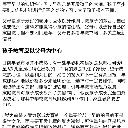
等于早期的知识性学习，早教只是开发孩子的大脑。孩子至少
要到2岁多才能进行识字之类的学习，太早孩子根本不懂。
父母是孩子最好的老师，应该以身作则，教孩子的东西，自己
也要做到，这样才能赢得小孩的信任感。父母可以选择自己的
家里教，但不要闭门造车。父母要多看早教书籍，多关注最新
信息。
孩子教育应以父母为中心
目前早教市场并不成熟，有一些早教机构确实是从精心研究0
至3岁儿童身心特点出发的，而有的则是抓住了家长们望子成
龙的心理，以赢利为目的。昂贵的投入并不一定有高回报，早
教课程不能以价格多少来证明价值，选择时一定要谨慎。同时
她也希望有关部门能够加强管理，引导早教市场规范发展。
家庭教育对孩子成长起到了关键作用。假设孩子成长完全由外
因决定，那其中学校教育只能起到30%作用，家庭教育要占
70%。
3岁之前是人智力形成发育的一个重要阶段，早教的目的不是
多学文化，而是要开发儿童的智力潜能，所注重的内容是培养
孩子良好的行为习惯和道德品行，通俗而言就是“3岁前教做