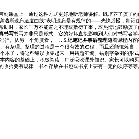
带到课堂上，通过这种方式更好地听老师讲解。既培养了孩子的
艾宾浩斯遗忘速度曲线”表明遗忘是有规律的——先快后慢，刚记
帮助时，家长千万不能置之不理或敷衍了事，应热情地鼓励孩子
认真书写
书写并非只是形式，它的好坏直接影响到人们对书写者学
象分”。从另一个角度看，一…
5.记笔记并事后整理
随着课程内容
、有条理。整理的过程是一个很有效的过程，而且还能锻炼自…
个本子，将这些错误收集起来，用错题汇编、错别字举例的形式
本内容的基础上，积极阅读，广泛吸收课外知识。家长可以购买
的收拾要有规律，书本存放在书包或书桌上要有一定的次序等等