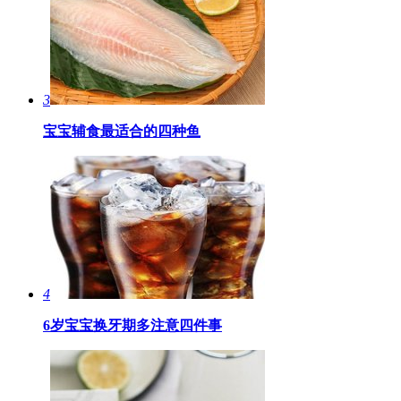
3
宝宝辅食最适合的四种鱼
4
6岁宝宝换牙期多注意四件事