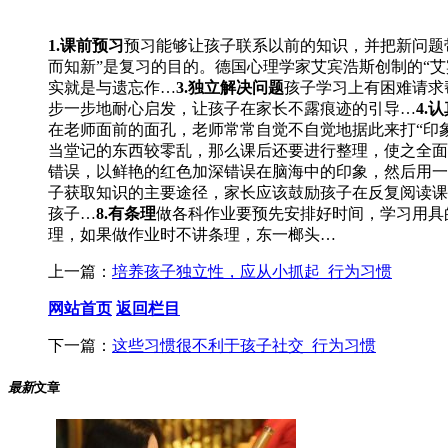
1.课前预习
预习能够让孩子联系以前的知识，并把新问题
而知新”是复习的目的。德国心理学家艾宾浩斯创制的“
实就是与遗忘作…
3.独立解决问题
孩子学习上有困难请求
步一步地耐心启发，让孩子在家长不露痕迹的引导…
4.
在老师面前的面孔，老师常常自觉不自觉地据此来打“印
当堂记的东西较零乱，那么课后还要进行整理，使之全面
错误，以鲜艳的红色加深错误在脑海中的印象，然后用一
子获取知识的主要途径，家长应该鼓励孩子在反复阅读课
孩子…
8.有条理
做各科作业要预先安排好时间，学习用具
理，如果做作业时不讲条理，东一榔头…
上一篇：
培养孩子独立性，应从小抓起_行为习惯
网站首页
返回栏目
下一篇：
这些习惯很不利于孩子社交_行为习惯
最新
文章