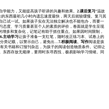
自学能力，又能提高孩子听讲的兴趣和效果。
2.课后复习
“温故
住的东西最初几小时内遗忘速度最快，两天后就较缓慢。复习其
自己试一试。如果孩子实在无法独立解决也不能包办，而要一
习态度、学习质量甚至个人的素质的评价，卷面就是学生呈现
的增多和复杂化，记笔记有助于抓住重点。如果因时间限制，
6.主动学习
让孩子准备一支红笔，随时改正练习本、试卷上的
分类记载，以警示自己，避免出…
7.积极阅读、写作
阅读是孩
有关书籍和订报刊杂志，为孩子的阅读创造物质条件。记得让
。东西存放无规律，要用时东寻西找，极易影响学习情绪。同