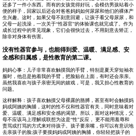
还多了一件小东西。而有的女孩觉得好玩，会模仿男孩站着小
便的样子，回家以后还会对爸爸妈妈如何尿尿和他们的裸体产
生兴趣。这时，如果父母不刻意回避，让孩子看父母尿尿，和
父母一起洗澡，一次关于“性器官”的体验课也就完成了。作为
成长过程中的常见现象，它们会很快过去，不用刻意去矫正，
除非对身体有伤害。
没有性器官参与，也能得到爱、温暖、满足感、安
全感和归属感，是性教育的第二课。
妈妈心事：儿子非常喜欢触摸我的手臂，特别是夏天穿短袖衣
服时，他总是抱着我的手臂，把脸贴在上面，有时还会亲亲。
虽然我喜欢与孩子亲密无间的嬉戏，可是，我又担心性教育的
问题。
这样解释：孩子喜欢触摸父母裸露的胳膊，甚至有时会触摸妈
妈或阿姨的胸脯，这时的性不仅和性器官有关，同时意味着对
爱、温暖、满足感和安全感的渴望。所以，面对这种情况，父
母不应该马上理解或联想为这是“性”反应， 更不能用羞辱和
责骂或打骂的方式来对待孩子。孩子要亲嘴，你可以有意识地
去亲孩子的脸;孩子要摸妈妈或阿姨的胸脯，你轻轻把孩子的