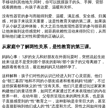
手移动到其他地方;同时，你可以抚摸孩子的头、手脚、背部
或着拥抱他，向孩子表达爱、温暖和关怀。
没有性器官的参与而能得到爱、温暖、满足感、安全感、归属
感，对孩子来说至关重要，这是性教育关键的第二课。如果孩
子从小缺乏这种体验，长大之后当他发现性器官的参与很容易
让他体验到这些感觉时，就容易依赖性活动来得到它们，从而
影响他们建立对性和爱情的正确认识。
从家庭中了解两性关系，是性教育的第三课。
妈妈心事： 5岁的女儿和好朋友在外面玩耍时，突然说起生娃
娃来!这是不是受到那个朋友的影响?那个孩子的父母离婚了，
她跟着爸爸生活，最近她妈妈又结婚怀孕了。
这样解释：孩子们对性的认识已经进入到了心灵层面。他们
会“朝三暮四”地和不同的小朋友或者和爸爸妈妈“结婚”，不过
这些探索都和狭义的“性”没有关系。他们只是通过玩过家家来
构建他们的童话世界，如同艺术家通过艺术来表现他们的内在
世界一样。 在幼年期， 父母所呈现出来的两性关系，也是孩
子直接感受到的“性”教育之一，这种影响是非常巨大的，甚至
会直接影响到他们成人的“性”态度和方式。异性之间如何传递