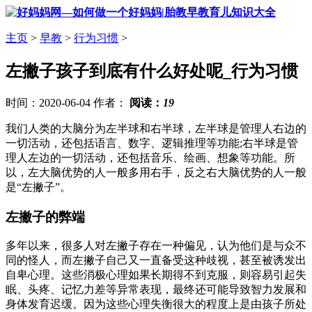
主页
>
早教
>
行为习惯
>
左撇子孩子到底有什么好处呢_行为习惯
时间：2020-06-04 作者：
阅读：
19
我们人类的大脑分为左半球和右半球，左半球是管理人右边的
一切活动，还包括语言、数字、逻辑推理等功能;右半球是管
理人左边的一切活动，还包括音乐、绘画、想象等功能。所
以，左大脑优势的人一般多用右手，反之右大脑优势的人一般
是“左撇子”。
左撇子的弊端
多年以来，很多人对左撇子存在一种偏见，认为他们是与众不
同的怪人，而左撇子自己又一直备受这种歧视，甚至被诱发出
自卑心理。这些消极心理如果长期得不到克服，则容易引起失
眠、头疼、记忆力差等异常表现，最终还可能导致智力发展和
身体发育迟缓。因为这些心理失衡很大的程度上是由孩子所处