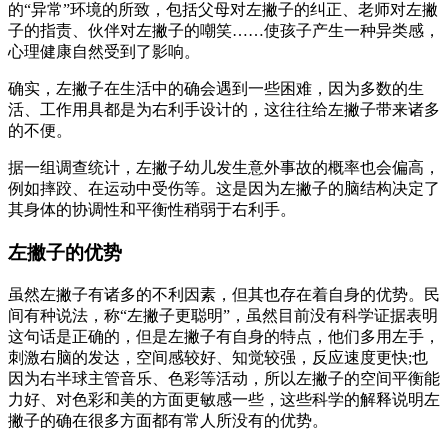
的“异常”环境的所致，包括父母对左撇子的纠正、老师对左撇
子的指责、伙伴对左撇子的嘲笑……使孩子产生一种异类感，
心理健康自然受到了影响。
确实，左撇子在生活中的确会遇到一些困难，因为多数的生
活、工作用具都是为右利手设计的，这往往给左撇子带来诸多
的不便。
据一组调查统计，左撇子幼儿发生意外事故的概率也会偏高，
例如摔跤、在运动中受伤等。这是因为左撇子的脑结构决定了
其身体的协调性和平衡性稍弱于右利手。
左撇子的优势
虽然左撇子有诸多的不利因素，但其也存在着自身的优势。民
间有种说法，称“左撇子更聪明”，虽然目前没有科学证据表明
这句话是正确的，但是左撇子有自身的特点，他们多用左手，
刺激右脑的发达，空间感较好、知觉较强，反应速度更快;也
因为右半球主管音乐、色彩等活动，所以左撇子的空间平衡能
力好、对色彩和美的方面更敏感一些，这些科学的解释说明左
撇子的确在很多方面都有常人所没有的优势。