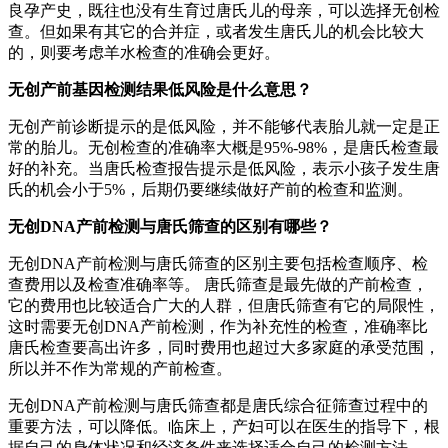
良孕产史，既往也没有生育过唐氏儿的母亲，可以选择无创检
查。但如果有其它的合并症，或者发生唐氏儿的机会比较大
的，则要考虑羊水检查的准确会更好。
无创产前基因检测结果低风险是什么意思？
无创产前诊断提示的是低风险，并不能够代表胎儿就一定是正
常的胎儿。无创检查的准确率大概是95%-98%，是唐氏检查最
好的补充。当唐氏检查报告提示是低风险，表示小孩子发生唐
氏的机会小于5%，后期仍要继续做好产前的检查和监测。
无创DNA产前检测与唐氏筛查的区别有哪些？
无创DNA产前检测与唐氏筛查的区别主要包括检查顺序、检
查费用以及检查准确率等。 唐氏筛查是最先做的产前检查，
它的费用也比较适合广大的人群，但唐氏筛查有它的局限性，
这时需要无创DNA产前检测，作为补充性的检查，准确率比
唐氏检查要高出许多，同时费用也超过大多家庭的承受范围，
所以并不作为常规的产前检查。
无创DNA产前检测与唐氏筛查都是唐氏综合征筛查过程中的
重要方法，可以降低。临床上，产妇可以在医生的指导下，根
据自己的身体状况和经济条件来选择适合自己的检测方法。