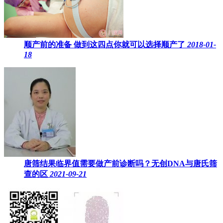
顺产前的准备 做到这四点你就可以选择顺产了
2018-01-
18
唐筛结果临界值需要做产前诊断吗？无创DNA与唐氏筛
查的区
2021-09-21