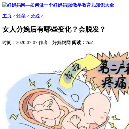
主页
>
怀孕
>
分娩
>
女人分娩后有哪些变化？会脱发？
时间：2020-07-07 作者：好妈妈网
阅读：
102