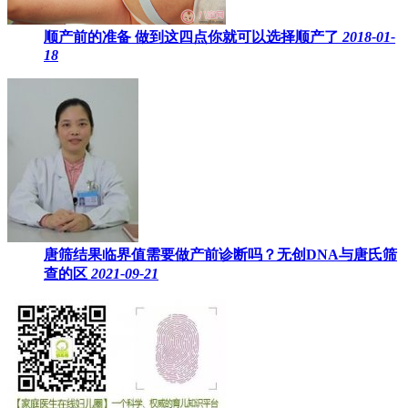
顺产前的准备 做到这四点你就可以选择顺产了
2018-01-
18
唐筛结果临界值需要做产前诊断吗？无创DNA与唐氏筛
查的区
2021-09-21