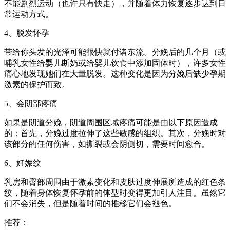
不能剧烈运动（也许只有快走），并随着体力恢复逐步达到日
常运动方式。
4、脱发怀孕
带给你头发的光泽可能很快就付诸东流。分娩后的几个月（或
哺乳女性给婴儿断奶或给婴儿饮食中添加固体时），许多女性
痛心地发现她们在大量脱发。这种变化是因为分娩后缺少孕期
激素的保护而致。
5、会阴部疼痛
如果是阴道分娩，阴道周围区域疼痛可能是由以下原因造成
的：首先，分娩过度拉伸了这些敏感的组织。其次，分娩时对
该部分的任何伤害，如撕裂或会阴侧切，需要时间愈合。
6、妊娠纹
乳房和臀部周围由于激素变化和皮肤过度伸展所造成的红色条
纹，随着身体恢复怀孕前的体型时变得更加引人注目。虽然它
们不会消失，但是随着时间的推移它们会褪色。
推荐：