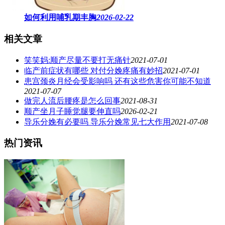
如何利用哺乳期丰胸
2026-02-22
相关文章
笑笑妈:顺产尽量不要打无痛针
2021-07-01
临产前症状有哪些 对付分娩疼痛有妙招
2021-07-01
患宫颈炎月经会受影响吗 还有这些危害你可能不知道
2021-07-07
做完人流后腰疼是怎么回事
2021-08-31
顺产坐月子睡觉腿要伸直吗
2026-02-21
导乐分娩有必要吗 导乐分娩常见七大作用
2021-07-08
热门资讯