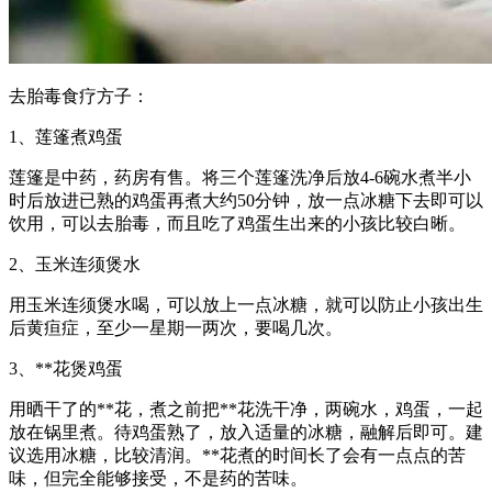
去胎毒食疗方子：
1、莲篷煮鸡蛋
莲篷是中药，药房有售。将三个莲篷洗净后放4-6碗水煮半小
时后放进已熟的鸡蛋再煮大约50分钟，放一点冰糖下去即可以
饮用，可以去胎毒，而且吃了鸡蛋生出来的小孩比较白晰。
2、玉米连须煲水
用玉米连须煲水喝，可以放上一点冰糖，就可以防止小孩出生
后黄疸症，至少一星期一两次，要喝几次。
3、**花煲鸡蛋
用晒干了的**花，煮之前把**花洗干净，两碗水，鸡蛋，一起
放在锅里煮。待鸡蛋熟了，放入适量的冰糖，融解后即可。建
议选用冰糖，比较清润。**花煮的时间长了会有一点点的苦
味，但完全能够接受，不是药的苦味。