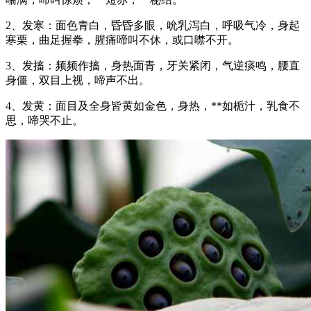
2、发寒：面色青白，昏昏多眼，吮乳泻白，呼吸气冷，身起
寒栗，曲足握拳，腥痛啼叫不休，或口噤不开。
3、发搐：频频作搐，身热面青，牙关紧闭，气逆痰鸣，腰直
身僵，双目上视，啼声不出。
4、发黄：面目及全身皆黄如金色，身热，**如栀汁，乳食不
思，啼哭不止。