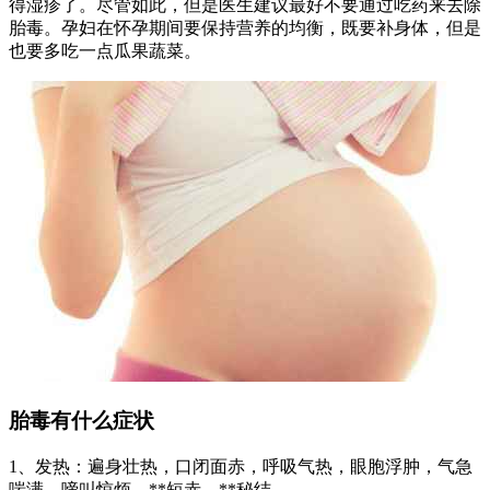
得湿疹了。尽管如此，但是医生建议最好不要通过吃药来去除
胎毒。孕妇在怀孕期间要保持营养的均衡，既要补身体，但是
也要多吃一点瓜果蔬菜。
胎毒有什么症状
1、发热：遍身壮热，口闭面赤，呼吸气热，眼胞浮肿，气急
喘满，啼叫惊烦，**短赤，**秘结。