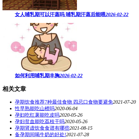
女人哺乳期可以汗蒸吗 ​哺乳期汗蒸后能喂
2026-02-22
如何利用哺乳期丰胸
2026-02-22
相关文章
孕期饮食推荐7种最佳食物 四忌口食物要避免
2021-07-20
性早熟能吃山楂吗
2020-06-04
孕妇吃红薯能吃皮吗
2020-05-26
孕妇贫血能吃荔枝干吗
2020-05-26
孕期肾虚饮食食谱有哪些
2021-08-15
备孕期间喝牛奶的好处!
2021-07-28