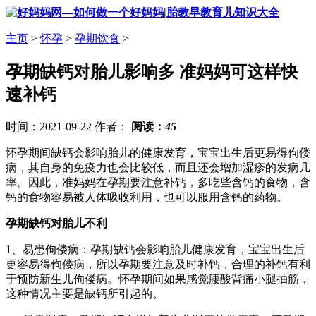
主页
>
怀孕
>
孕期饮食
>
孕期缺钙对胎儿影响多 准妈妈可这样快
速补钙
时间：2021-09-22 作者：
阅读：
45
怀孕期间缺钙会影响胎儿的健康发育，宝宝出生后更易得佝偻
病，其自身的免疫力也会比较低，而且还会增加湿疹的发病几
率。因此，准妈妈在孕期要注意补钙，多吃些含钙的食物，含
钙的食物容易被人体吸收利用，也可以服用含钙的药物。
孕期缺钙对胎儿不利
1、易患佝偻病：孕期缺钙会影响胎儿健康发育，宝宝出生后
更容易得佝偻病，所以孕期要注意及时补钙，合理的补钙有利
于预防新生儿佝偻病。怀孕期间如果感觉腰酸背痛小腿抽筋，
这种情况主要是缺钙所引起的。