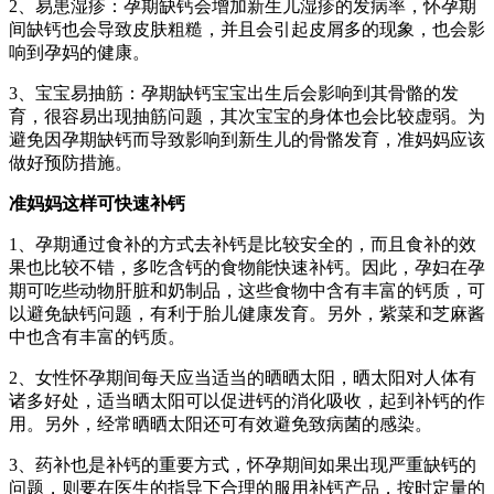
2、易患湿疹：孕期缺钙会增加新生儿湿疹的发病率，怀孕期
间缺钙也会导致皮肤粗糙，并且会引起皮屑多的现象，也会影
响到孕妈的健康。
3、宝宝易抽筋：孕期缺钙宝宝出生后会影响到其骨骼的发
育，很容易出现抽筋问题，其次宝宝的身体也会比较虚弱。为
避免因孕期缺钙而导致影响到新生儿的骨骼发育，准妈妈应该
做好预防措施。
准妈妈这样可快速补钙
1、孕期通过食补的方式去补钙是比较安全的，而且食补的效
果也比较不错，多吃含钙的食物能快速补钙。因此，孕妇在孕
期可吃些动物肝脏和奶制品，这些食物中含有丰富的钙质，可
以避免缺钙问题，有利于胎儿健康发育。另外，紫菜和芝麻酱
中也含有丰富的钙质。
2、女性怀孕期间每天应当适当的晒晒太阳，晒太阳对人体有
诸多好处，适当晒太阳可以促进钙的消化吸收，起到补钙的作
用。另外，经常晒晒太阳还可有效避免致病菌的感染。
3、药补也是补钙的重要方式，怀孕期间如果出现严重缺钙的
问题，则要在医生的指导下合理的服用补钙产品，按时定量的