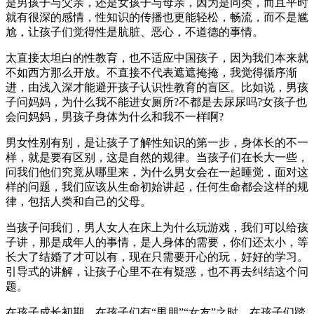
是男孩子与父亲，还是女孩子与母亲，因为是同类，而且平时
就有很深的感情，性知识的传播也更能轻松，畅流，而不是尴
尬，让孩子们觉得性是肮脏、恶心，不道德的事情。
太直接太坦白的性教育，也不适应中国孩子，因为我们本来就
不如西方那么开放。不直接不代表遮遮掩掩，我觉得循序渐
进，由浅入深才能避开孩子认识性教育的盲区。比如说，男孩
子问妈妈，为什么我不能进女厕所?不都是去尿尿吗?女孩子也
会问妈妈，男孩子身体为什么和我不一样啊?
男女性别有别，是让孩子了解性知识的第一步，身体长的不一
样，就是要有区别，这是自然的规律。当孩子们在长大一些，
问我们他们究竟从哪里来，为什么男女会在一起睡觉，面对这
样的问题，我们应该从生命初始讲起，任何生命都会这样的规
律，包括人类和自己的父母。
当孩子问我们，男人女人在床上为什么玩游戏，我们可以给孩
子讲，那是成年人的事情，是人身体的需要，你们还太小，等
长大了结婚了才可以有，现在只需要开心的玩，好好的学习。
引导式的讲解，让孩子心里不在有疑惑，也不再去纠结这个问
题。
在孩子成长初期，在孩子们有“男朋”“女友”之时，在孩子们踏