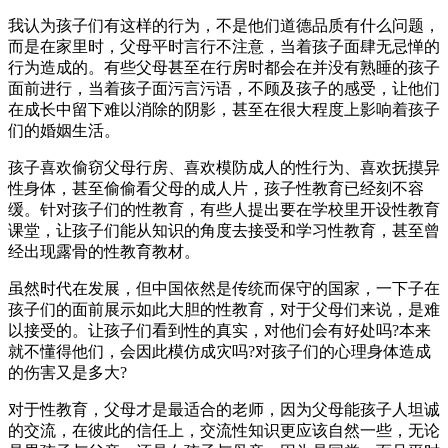
我认为孩子们有这样的行为，不是他们道德品质有什么问题，
而是在家里时，父母平时言行不注意，当着孩子面肆无忌惮的
行为造成的。有些父母甚至在行房时都会在并没有熟睡的孩子
面前进行，当着孩子面污言污语，不顾及孩子的感受，让他们
在成长中留下难以消除的阴影，甚至在很大程度上影响着孩子
们的婚姻生活。
孩子喜欢偷窃父母行房、喜欢模防成人的性行为、喜欢抚摸异
性身体，甚至偷偷看父母的成人片，孩子性教育已经刻不容
缓。针对孩子们的性教育，有些人提出要在学校里开设性教育
课堂，让孩子们能从知识的角度去接受和学习性教育，甚至曾
经出现露骨的性教育教材。
虽然时代在发展，但中国依然是传统而保守的国家，一下子在
孩子们的面前展示如此大胆的性教育，对于父母们来说，是难
以接受的。让孩子们看到性的真实，对他们会有好处吗?本来
就不懂得他们，会因此模仿成灾吗?对孩子们的心理身体造成
的伤害又是多大?
对于性教育，父母才是最适合的老师，因为父母能孩子人坦诚
的交流，在彼此的信任上，交流性知识更应该自然一些，无论