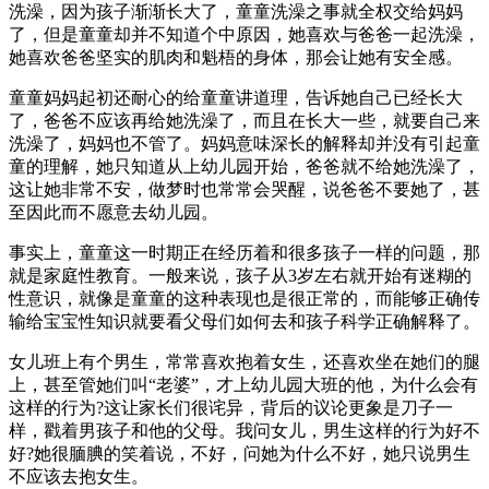
洗澡，因为孩子渐渐长大了，童童洗澡之事就全权交给妈妈
了，但是童童却并不知道个中原因，她喜欢与爸爸一起洗澡，
她喜欢爸爸坚实的肌肉和魁梧的身体，那会让她有安全感。
童童妈妈起初还耐心的给童童讲道理，告诉她自己已经长大
了，爸爸不应该再给她洗澡了，而且在长大一些，就要自己来
洗澡了，妈妈也不管了。妈妈意味深长的解释却并没有引起童
童的理解，她只知道从上幼儿园开始，爸爸就不给她洗澡了，
这让她非常不安，做梦时也常常会哭醒，说爸爸不要她了，甚
至因此而不愿意去幼儿园。
事实上，童童这一时期正在经历着和很多孩子一样的问题，那
就是家庭性教育。一般来说，孩子从3岁左右就开始有迷糊的
性意识，就像是童童的这种表现也是很正常的，而能够正确传
输给宝宝性知识就要看父母们如何去和孩子科学正确解释了。
女儿班上有个男生，常常喜欢抱着女生，还喜欢坐在她们的腿
上，甚至管她们叫“老婆”，才上幼儿园大班的他，为什么会有
这样的行为?这让家长们很诧异，背后的议论更象是刀子一
样，戳着男孩子和他的父母。我问女儿，男生这样的行为好不
好?她很腼腆的笑着说，不好，问她为什么不好，她只说男生
不应该去抱女生。