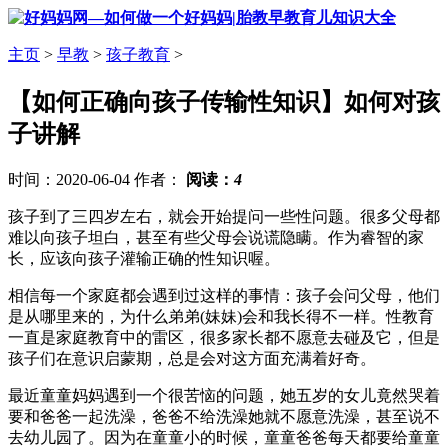
主页
>
早教
>
孩子教育
>
【如何正确向孩子传输性知识】如何对孩
子讲解
时间：2020-06-04 作者：
阅读：
4
孩子到了三四岁左右，就会开始提问一些性问题。很多父母都
难以向孩子坦白，甚至有些父母会说谎隐瞒。作为睿智的家
长，应该向孩子灌输正确的性知识喔。
相信每一个家庭都会遇到过这样的事情：孩子会问父母，他们
是从哪里来的，为什么弟弟(妹妹)会和我长得不一样。性教育
一直是家庭教育中的雷区，很多家长都不愿意去碰及它，但是
孩子们在意识启蒙期，总是会对这方面充满着好奇。
最近童童妈妈遇到一个很苦恼的问题，她五岁的女儿竟然哭着
要和爸爸一起洗澡，爸爸不给洗澡她就不愿意洗澡，甚至说不
去幼儿园了。因为在童童小的时候，童童爸爸每天都要给童童