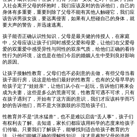
入社会离开父母的怀抱时，我们应该及时的告诉他们，自己的
身体有多重要，重要到除了父母不能有其他人触碰它，我们应
该告诉男孩女孩，要远离侵害，如果有人想碰自己的身体，就
要大声的警告，并迅速逃离。
孩子能否正确认识性知识，父母是最关健的传授人，在家庭
中，父母应该让孩子们同时感受父爱和母爱，让他们在父爱母
爱的双重爱中感受异性与同性的双亲气质，给他们正确的看待
性行为的环境，这也是在他们今后的婚姻人生中受到良好影响
的原因。
让孩子接触性教育，父母们也不必刻意的去做，有些父母当着
孩子面行房，说这是给他们最好的性教育，也有的父母早早的
给孩子定了“娃娃亲”，让他们从小在一起玩，告诉他们将来会
成为夫妻，这些是多么的荒唐可笑，性教育可遇不可求，只有
在孩子遇到了，开始有了这方面的意识，我们才应该科学而巧
妙的告诉他们，而不是大张旗鼓的示范给孩子们。
性教育并不是“洪水猛兽”，也不是难以启齿“丢人事”，孩子们
有权利去了解、去知道，家长们都应该用科学的态度来给孩子
们传输。只要我们了解孩子，能够找到适合给孩子教育的方
法，让他们能够正确的理解性知识，这才是睿智父母的选择。