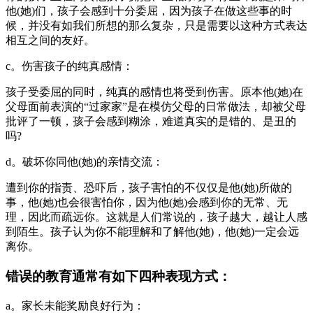
他(她)们，孩子会感到十分委屈，因为孩子在做这些事的时
候，并没有如我们所想的那么复杂，只是需要以这种方式表达
相互之间的友好。
c。伤害孩子的纯真感情：
孩子受委屈的同时，纯真的感情也将受到伤害。原本他(她)在
父母面前表演的“过家家”是在模仿父母的日常做法，却被父母
批评了一顿，孩子会感到糊涂，难道真实的是错的、是丑的
吗?
d。破坏你同他(她)的亲情交流：
遭到你的指责、恐吓后，孩子害怕的不仅仅是他(她)所做的
事，他(她)也会很害怕你，因为他(她)会感到你的无常、无
理，因此而疏远你。这就是人们常说的，孩子越大，越让人感
到陌生。孩子认为你不能理解和了解他(她)，他(她)一定会远
离你。
错误的教育通常有如下四种表现方式：
a。家长未能奖励良好行为：