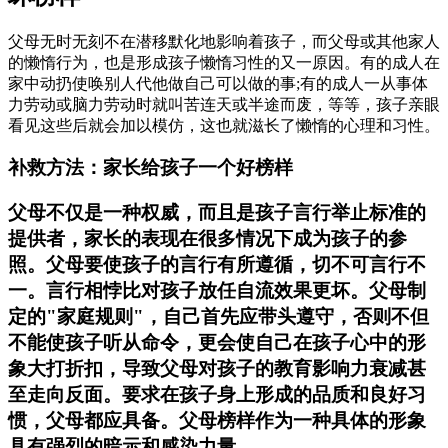
父母无时无刻不在潜移默化地影响着孩子，而父母或其他家人
的懒惰行为，也是形成孩子懒惰习性的又一原因。有的成人在
家中动扔使唤别人代他做自己可以做的事;有的成人一从事体
力劳动或脑力劳动时就叫苦连天或半途而废，等等，孩子亲眼
看见这些后就会加以模仿，这也就滋长了懒惰的心理和习性。
补救方法：家长给孩子一个好榜样
父母不仅是一种权威，而且是孩子言行举止标准的
提供者，家长的表现在很多情况下成为孩子的参
照。父母要使孩子的言行有所遵循，切不可言行不
一。言行相悖比对孩子放任自流效果更坏。父母制
定的"家庭规则"，自己首先应带头遵守，否则不但
不能使孩子听从命令，更会使自己在孩子心中的形
象大打折扣，导致父母对孩子的教育影响力衰减甚
至走向反面。要求在孩子身上形成的品质和良好习
惯，父母都应具备。父母榜样作为一种具体的形象
具有强烈的暗示和感染力量。