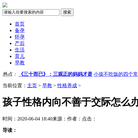
首页
备孕
怀孕
产后
生活
育儿
早教
热点：
《三十而已》：三观正的妈妈才是
小孩不吃饭的四个常
当前位置：
主页
>
早教
>
性格养成
>
孩子性格内向不善于交际怎么
时间：2020-06-04 18:40
来源：
作者：
点击：
导读：