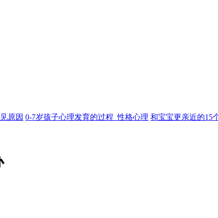
见原因
0-7岁孩子心理发育的过程_性格心理
和宝宝更亲近的15
办