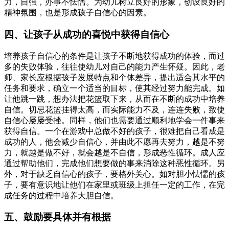
力，自强，办事不怯懦。为幼儿树立良好的形象，创设良好的
精神氛围，也是形成孩子自信心的因素。
四、让孩子从成功的喜悦中获得自信心
培养孩子自信心的条件是让孩子不断地获得成功的体验，而过
多的失败体验，往往使幼儿对自己的能力产生怀疑。因此，老
师、家长应根据孩子发展特点和个体差异，提出适合其水平的
任务和要求，确立一个适当的目标，使其经过努力能完成。如
让他跳一跳，想办法把花篮取下来，从而在不断的成功中培养
自信。切忌花篮挂得太高，而实际能力不及，连连失败，致使
自信心屡屡受挫。同样，他们也需要通过顺利地学会一件事来
获得自信。一个在游戏中总做不好的孩子，很难把自己看成是
成功的人，他会减少自信心，并由此不愿再去努力，越是不努
力，就越是做不好，就会越是不自信，形成恶性循环。成人应
通过帮助他们，完成他们想要做的事来消除这种恶性循环。另
外，对于缺乏自信心的孩子，要格外关心。如对胆小怯懦的孩
子，要有意识地让他们在家里或班级上担任一定的工作，在完
成任务的过程中培养大胆自信。
五、鼓励要具体并有根据