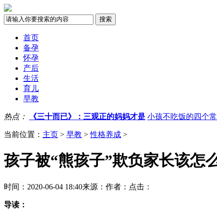
首页
备孕
怀孕
产后
生活
育儿
早教
热点：
《三十而已》：三观正的妈妈才是
小孩不吃饭的四个常
当前位置：
主页
>
早教
>
性格养成
>
孩子被“熊孩子”欺负家长该怎
时间：2020-06-04 18:40
来源：
作者：
点击：
导读：