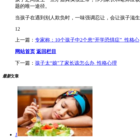
题的唯一途径。
当孩子在遇到别人欺负时，一味强调忍让，会让孩子滋生
12
上一篇：
专家称：10个孩子中2个患“开学恐惧症”_性格心
网站首页
返回栏目
下一篇：
孩子太“娘”了家长该怎么办_性格心理
最新
文章
1