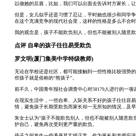
以做她的后盾，比如，我们可以出面去告诉对方家长，让
但是，女儿似乎还是习惯了忍让，平时她也很少和同学争
在这个充满竞争的现代社会里，这样的性格是多么不合时
我的观念是，孩子不能欺负别人，但也不能被别人随意欺
点评 自卑的孩子往往易受欺负
罗文明(厦门集美中学特级教师)
无论在学校还是社区，都可能接触到一些性格比较强势的
些孩子就是俗称的“熊孩子”。
前不久，中国青年报社会调查中心对58179人进行的一项调
在现实生活中，一些自卑、人际关系不好的孩子往往容易
情，避免孩子长期受欺负而家长却一无所知的情况，及早
朱女士认为“孩子不能欺负别人，但也不能被别人随意欺
护自己，避免再次受到更严重的欺负。
孩子之间发生一些矛盾其实很正常，作为家长和老师应该