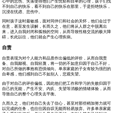
心中的悲伤、失落使得他们产生忧郁和自卑的心理，孩子们找
不到自己的快乐，看不到自己的快乐在那里，于是拒绝快乐，
沉浸在忧虑、悲伤中。
同时孩子这时最敏感，面对同伴们和社会的关怀，他们会过于
在意，甚至发生误解，长而久之，他们将从人群之中脱离出
来，进入自我封闭和孤独的空间，从而导致性格交流的极大障
碍，长此以往，他们就会产生心理疾病。
自责
自责表现为对个人能力和品质作出偏低的评价，从而自我责
备、自我鄙视、自我轻蔑，将一切的不如意归因于自己不好，
对自己所做的事抱有恐惧倾向。单亲家庭的子女有较为强烈的
自卑感，他们感到自己不如别人，悲观失望。
由于对自己的评价偏低，因此他们把工作和学习的失败归因于
自己的无能，产生不安、内疚、失望等消极的情绪体验，从而
导致自己的整个心理失去平衡。
久而久之，他们对自己失去了信心，甚至对那些稍加努力就可
以完成的任务，也往往因自叹无能而轻易放弃。许多单亲家庭