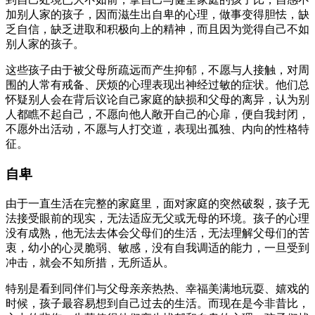
加别人家的孩子，因而滋生出自卑的心理，做事变得胆怯，缺
乏自信，缺乏进取和积极向上的精神，而且因为觉得自己不如
别人家的孩子。
这些孩子由于被父母所疏远而产生抑郁，不愿与人接触，对周
围的人常有戒备、厌烦的心理表现出神经过敏的症状。他们总
怀疑别人会在背后议论自己家庭的缺损和父母的离异，认为别
人都瞧不起自己，不愿向他人敞开自己的心扉，便自我封闭，
不愿外出活动，不愿与人打交道，表现出孤独、内向的性格特
征。
自卑
由于一直生活在完整的家庭里，面对家庭的突然破裂，孩子无
法接受眼前的现实，无法适应无父或无母的环境。孩子的心理
没有成熟，他无法去体会父母们的生活，无法理解父母们的苦
衷，幼小的心灵脆弱、敏感，没有自我调适的能力，一旦受到
冲击，就会不知所措，无所适从。
特别是看到同伴们与父母亲亲热热、幸福美满地玩耍、嬉戏的
时候，孩子最容易想到自己过去的生活。而现在是今非昔比，