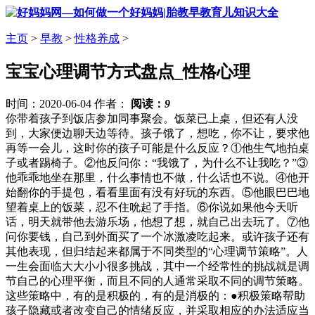
主页
>
早教
>
性格养成
>
宝宝心理调节方式盘点_性格心理
时间：2020-06-04 作者：
阅读：
9
你带着孩子到饭店参加同事聚会。饭菜已上桌，但还有人没
到，大家便边聊天边等待。孩子饿了，想吃，你不让，要求他
再等一会儿，这时你的孩子可能是什么反应？①他生气地拍桌
子或者踢椅子。②他反问你：“我饿了，为什么不让我吃？”③
他乖乖地坐在那里，什么事情也不做，什么话也不说。④他开
始翻你的手提包，看看里面有没有好玩的东西。⑤他眼巴巴地
望着桌上的饭菜，忍不住吮起了手指。⑥你说如果他今天听
话，明天就带他去游乐场，他想了想，就自己出去玩了。⑦他
问你要钱，自己到外面买了一个冰激凌吃起来。或许孩子还有
其他表现，但归结起来都属于不同类型的“心理调节策略”。人
一生会面临大大小小很多挑战，其中一个经常性的挑战就是调
节自己的心理平衡，而且不同的人通常采取不同的调节策略。
这些策略中，有的是积极的，有的是消极的：●积极策略帮助
孩子隐藏或者改变自己的情绪反应，并采取相应的办法适应当