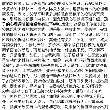
前的新环境，从而改善自己的心理和人际关系。●消极策略助
长孩子的不良反应，造成人际关系紧张，也影响自己的心理健
康发育。因此，父母平时要多加留意自己孩子的心理调节策
略，引导他向积极方向努力，避免消极心理状况不断升级。
孩
子的心理调节策略通常有以下6种
1.发泄：这是孩子使家长比
较尴尬和为难的极端方式，他采取一些攻击性、伤害性、破坏
性的情绪和行为来表达自己的不满，宣泄自己的愤怒。除了①
所表现的捣乱和破坏以外，其他还有尖叫、哭闹、摔打、骂人
等消极行为。2.被动应付：孩子不主动采取任何积极的措施来
调节面临的矛盾，而是被动地承受，什么也不想、不说和不
做，只是发呆。如③。3.自我慰藉：孩子通过做一些无意义的
重复动作来排解心中的焦虑，如⑤，或者“吃不到葡萄就说葡
萄酸”，说一些假想的话来歪曲现实以安慰自己，比如“这些饭
菜不好吃”。4.主动解决：孩子积极主动地采取针对问题和困
难的适应性行为，尽可能地帮助自己减轻压力，摆脱困境。除
了如②所表示的，要求给出理由以外，还有口头反对、提出疑
问、摆出条件、寻求合作、自己尝试其他办法(如⑦)等行为。
5.替代活动：孩子自己想办法转移注意力，采取一些分心行
为，忽略自己的需求，除了如④所表示的，主动寻找玩具以
外，还有主动找别人说话、自己唱歌跳舞等行为。6.重新思
考：指孩子改变自己的观念和态度，对事物的价值重新做出判