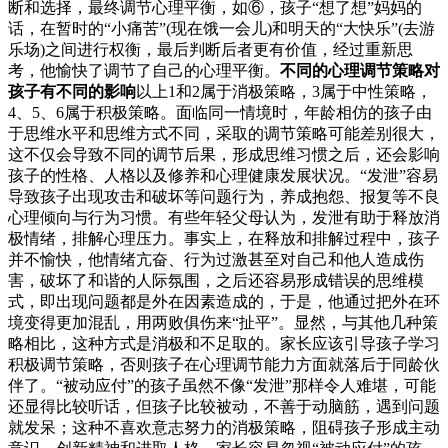
断和选择，最终调节心理平衡，如⑥，孩子“想了想”妈妈的
话，在暂时的“小痛苦”(现在饿一会儿)和明天的“大快乐”(去游
乐场)之间进行权衡，最后判断后者更有价值，经过重新思
考，他愉快了调节了自己的心理平衡。
不同的心理调节策略对
孩子有不同的影响
以上1和2属于消极策略，3属于中性策略，
4、5、6属于积极策略。面临同一情境时，年龄相仿的孩子由
于思维水平和思维方式不同，采取的调节策略可能差别很大，
这不仅会导致不同的调节后果，形成思维习惯之后，还会影响
孩子的性格、人格以及修养和心理健康发展状况。“发泄”容易
导致孩子出现攻击和破坏等问题行为，养成抱怨、报复等不良
心理倾向与行为习惯。有些年轻父母认为，发泄有助于释放消
极情绪，排解心理压力。事实上，在释放和排解过程中，孩子
并不愉快，他情绪亢奋、行为过激甚至对自己和他人造成伤
害，破坏了和谐的人际氛围，之后还容易形成错误的思维模
式，即出现问题都是外在因素造成的，于是，他通过把外在环
境变得更加混乱，用两败俱伤来“扯平”。显然，与其他几种策
略相比，这种方式是消极和不足取的。家长应该引导孩子学习
积极调节策略，否则孩子在心理调节能力方面就落后于同龄伙
伴了。“被动应付”的孩子虽然不像“发泄”那样令人难堪，可能
还显得比较听话，但孩子比较被动，不善于动脑筋，遇到问题
就发呆；这种不喜欢意志努力的消极策略，阻碍孩子形成主动