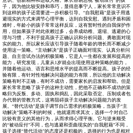
意识、创新精神和进取人格。家长容易忽视“被动应付”的孩
子，因为他比较安静和乖巧，显得息事宁人，家长常常意识不
到这样的孩子还需要进一步积极引导。“自我慰藉”是孩子用逃
避现实的方式来调节心理平衡，达到自我安慰。遇到矛盾和困
难时，年龄小的孩子常常这样反应，这有暂时性的自我保护作
用，但如果孩子对此依赖过多，会养成幼稚、退缩、逃避的心
理与习惯，不利于提高孩子正确认识和分析问题、勇敢面对现
实的能力。所以家长应该引导孩子随着年龄的增长而不断减少
使用这一策略。“主动解决”是孩子正确面对现实、认真分析问
题、自主尝试办法的积极策略，它是人一生都在发展和提高的
能力，研究发现，儿童从1岁就会出现使用这种策略的能力，
并随着他运动、语言和思维水平的提高而不断提高。孩子的经
验有限，有针对性地解决问题的能力有限，所以他的主动解决
策略有时不正确，有时不成功，需要家长的启发和帮助。但是
家长常常忽略了孩子的这种主动性，把他不正确和不成功的策
略归为反叛、多动、固执和捣乱，因此采取否定、压制或者包
办代替的管教方式，这将阻碍孩子主动解决问题能力的发
展。“替代活动”是孩子调节自己需求的积极策略，当孩子“主
动解决”策略不利的时候，他就退而求其次，选择一个对自己
比较有意义的其他行为，从而求得心理平衡。它与逆来顺受
的“被动应付”不同，也与逃避和歪曲现实的“自我慰藉”不同，
孩子选择“替代活动”的态度还是积极的，选择的行为也是相对