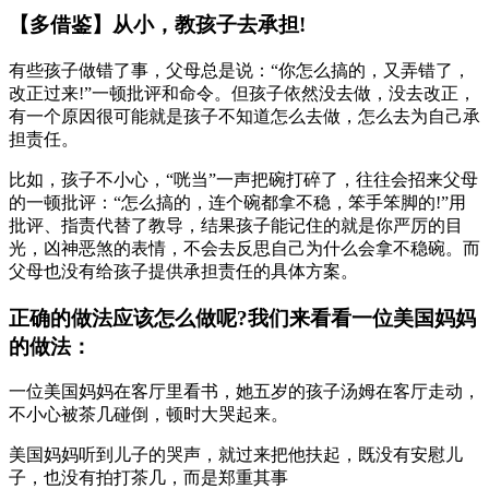
【多借鉴】从小，教孩子去承担!
有些孩子做错了事，父母总是说：“你怎么搞的，又弄错了，
改正过来!”一顿批评和命令。但孩子依然没去做，没去改正，
有一个原因很可能就是孩子不知道怎么去做，怎么去为自己承
担责任。
比如，孩子不小心，“咣当”一声把碗打碎了，往往会招来父母
的一顿批评：“怎么搞的，连个碗都拿不稳，笨手笨脚的!”用
批评、指责代替了教导，结果孩子能记住的就是你严厉的目
光，凶神恶煞的表情，不会去反思自己为什么会拿不稳碗。而
父母也没有给孩子提供承担责任的具体方案。
正确的做法应该怎么做呢?我们来看看一位美国妈妈
的做法：
一位美国妈妈在客厅里看书，她五岁的孩子汤姆在客厅走动，
不小心被茶几碰倒，顿时大哭起来。
美国妈妈听到儿子的哭声，就过来把他扶起，既没有安慰儿
子，也没有拍打茶几，而是郑重其事