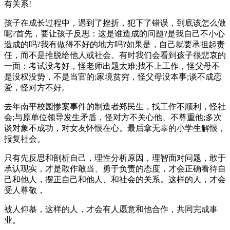
有关系!
孩子在成长过程中，遇到了挫折，犯下了错误，到底该怎么做
呢?首先，要让孩子反思：这是谁造成的问题?是我自己不小心
造成的吗?我有做得不好的地方吗?如果是，自己就要承担起责
任，而不是推脱给他人或社会。有时我们会看到孩子很悲哀的
一面：考试没考好，怪老师出题太难;找不上工作，怪父母不
是没权没势，不是当官的;家境贫穷，怪父母没本事;谈不成恋
爱，怪对方不好。
去年南平校园惨案事件的制造者郑民生，找工作不顺利，怪社
会;与原单位领导发生矛盾，怪对方不关心他、不尊重他;多次
谈对象不成功，对女友怀恨在心。最后拿无辜的小学生解恨，
报复社会。
只有先反思和剖析自己，理性分析原因，理智面对问题，敢于
承认现实，才是敢作敢当、勇于负责的态度，才会正确看待自
己和他人，摆正自己和他人、和社会的关系。这样的人，才会
受人尊敬，
被人仰慕，这样的人，才会有人愿意和他合作，共同完成事
业。