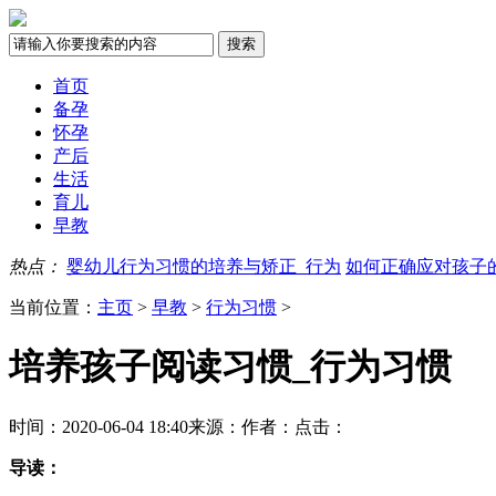
首页
备孕
怀孕
产后
生活
育儿
早教
热点：
婴幼儿行为习惯的培养与矫正_行为
如何正确应对孩子
当前位置：
主页
>
早教
>
行为习惯
>
培养孩子阅读习惯_行为习惯
时间：2020-06-04 18:40
来源：
作者：
点击：
导读：