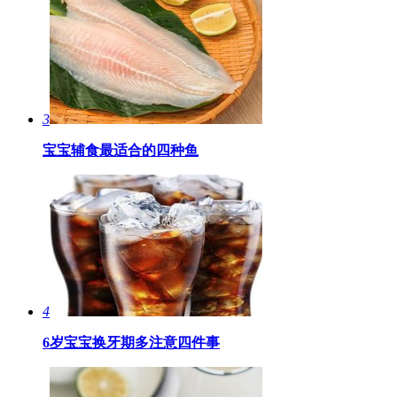
3
宝宝辅食最适合的四种鱼
4
6岁宝宝换牙期多注意四件事