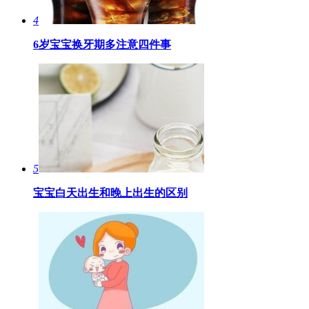
4
6岁宝宝换牙期多注意四件事
5
宝宝白天出生和晚上出生的区别