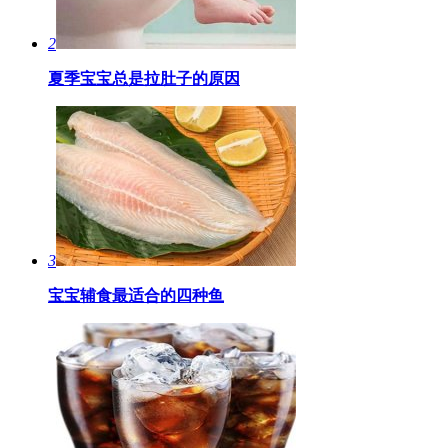
2
夏季宝宝总是拉肚子的原因
3
宝宝辅食最适合的四种鱼