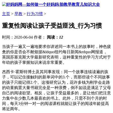
主页
>
早教
>
行为习惯
>
重复性阅读让孩子受益匪浅_行为习惯
时间：2020-06-04 作者：
阅读：
12
当孩子一遍又一遍地要求你讲述同一本书上的故事时，神色疲
惫的你是否会不耐烦据&ldquo纽约每日新闻&rdquo网报道，
英国苏塞克斯大学最新研究表明，这种重复性的学习方式对于
年幼的孩子掌握知识来说非常重要。
杰西卡·霍斯特博士及其同事发现：同一个故事连续读遍的孩
子，可以记住接触到的新单词中的3.个，而那些读个不同故事
的孩子只能记得2.个。这项研究认为，花许多钱为刚学会走路
的幼童购置大量书籍完全是一种浪费，倒不如说是满足了父母
自己的阅读欲望。相反，让孩子受益最多的，是让他们把注意
力集中在少数几本最喜欢的书上。此外，只需不到个月的时
间，每天3分钟一对一的阅读课程就能让孩子的阅读年龄提高
将近两年。