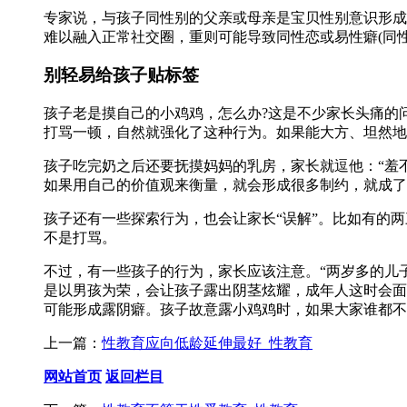
专家说，与孩子同性别的父亲或母亲是宝贝性别意识形成
难以融入正常社交圈，重则可能导致同性恋或易性癖(同
别轻易给孩子贴标签
孩子老是摸自己的小鸡鸡，怎么办?这是不少家长头痛的
打骂一顿，自然就强化了这种行为。如果能大方、坦然地
孩子吃完奶之后还要抚摸妈妈的乳房，家长就逗他：“羞
如果用自己的价值观来衡量，就会形成很多制约，就成了‘
孩子还有一些探索行为，也会让家长“误解”。比如有的两
不是打骂。
不过，有一些孩子的行为，家长应该注意。“两岁多的儿
是以男孩为荣，会让孩子露出阴茎炫耀，成年人这时会面
可能形成露阴癖。孩子故意露小鸡鸡时，如果大家谁都不
上一篇：
性教育应向低龄延伸最好_性教育
网站首页
返回栏目