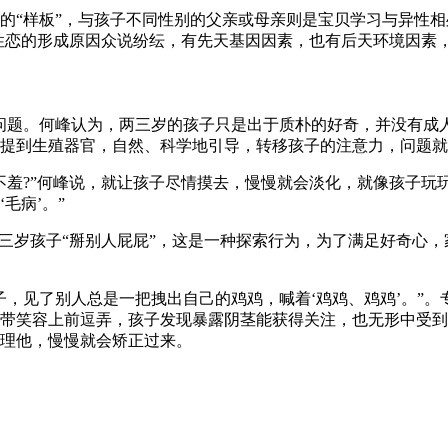
的“样板”，与孩子不同性别的父亲或母亲则是宝贝学习与异性
性恋的形成原因众说纷纭，有先天基因因素，也有后天环境因素，但
问题。何峰认为，两三岁的孩子只是出于质朴的好奇，并没有成
提到生殖器官，自然、科学地引导，转移孩子的注意力，问题就
不羞?”何峰说，就让孩子尽情摸去，慢慢就会淡化，就像孩子玩
毛病’。”
三岁孩子“掰别人屁屁”，这是一种探索行为，为了满足好奇心，
子，见了别人总是一把拽出自己的鸡鸡，喊着‘鸡鸡、鸡鸡’。”
带笑容上前逗弄，孩子发现暴露阴茎能获得关注，也无形中受到
理他，慢慢就会矫正过来。