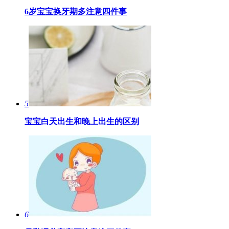
6岁宝宝换牙期多注意四件事
5
宝宝白天出生和晚上出生的区别
6